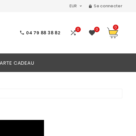
EUR
Se connecter


0
0
0


04 79 88 38 82

ARTE CADEAU