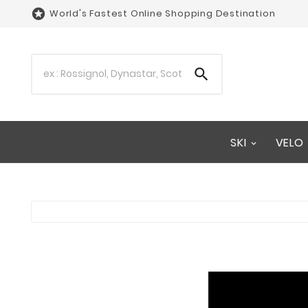

World's Fastest Online Shopping Destination

SKI
VELO