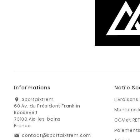
Informations
Notre So
Sportaixtrem
Livraisons
location_on
60 Av. du Président Franklin
Mentions 
Roosevelt
73100 Aix-les-bains
CGV et RE
France
Paiements
contact@sportaixtrem.com
email