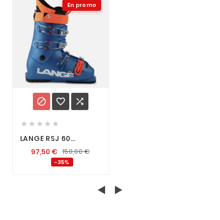
En promo








LANGE RSJ 60
VIBRANT BLUE
97,50
€
150,00
€
-35%