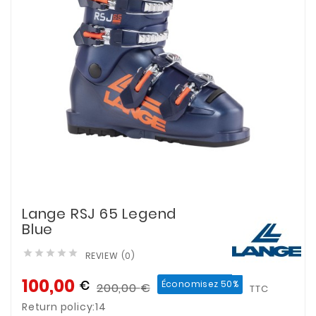
Lange RSJ 65 Legend
Blue





REVIEW (0)
100,00
€
Économisez 50%
200,00
€
TTC
Return policy:14