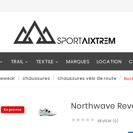
TRAIL
TEXTILE
MARQUES
LOCATION
C
kewear
chaussures
chaussures vélo de route
Nor
Northwave Revo
En promo





REVIEW (0)