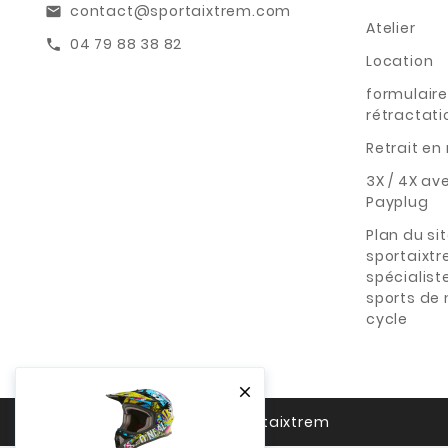
contact@sportaixtrem.com
email
Atelier
04 79 88 38 82
call
Location
formulaire
rétractati
Retrait e
3X / 4X av
Payplug
Plan du si
sportaixt
spécialist
sports de
cycle

© 2026 - Sportaixtrem