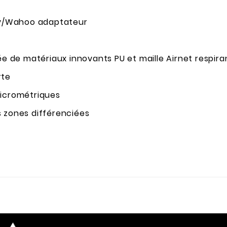
y/Wahoo adaptateur
de matériaux innovants PU et maille Airnet respira
rte
micrométriques
s zones différenciées