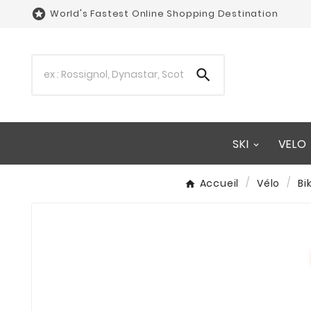

World's Fastest Online Shopping Destination

SKI
VELO
Accueil
Vélo
Bi