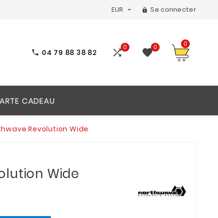
EUR
Se connecter


0
0
0


04 79 88 38 82

ARTE CADEAU
thwave Revolution Wide
lution Wide