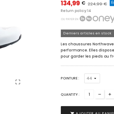
134,99
€
É
224,99
€
Return policy:14
OU PAYER EN
Derniers articles en stock
Les chaussures Northwave R
performance. Elles dispose
pour garder les pieds au fr
POINTURE :

QUANTITY :
AJOUTER AU PANIE
