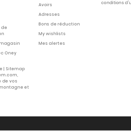
conditions d'ut
Avoirs
Adresses
Bons de réduction
 de
on
My wishlists
n magasin
Mes alertes
ec Oney
te | Sitemap
rem.com,
e de vos
 montagne et