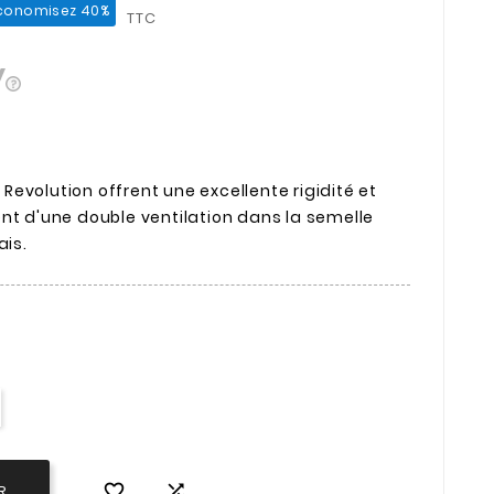
conomisez 40%
TTC
evolution offrent une excellente rigidité et
nt d'une double ventilation dans la semelle
ais.


R