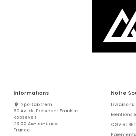
Informations
Notre So
Sportaixtrem
Livraisons
location_on
60 Av. du Président Franklin
Mentions 
Roosevelt
73100 Aix-les-bains
CGV et RE
France
Paiements