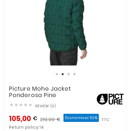
Picture Mohe Jacket
Ponderosa Pine





REVIEW (0)
105,00
€
Économisez 50%
210,00
€
TTC
Return policy:14