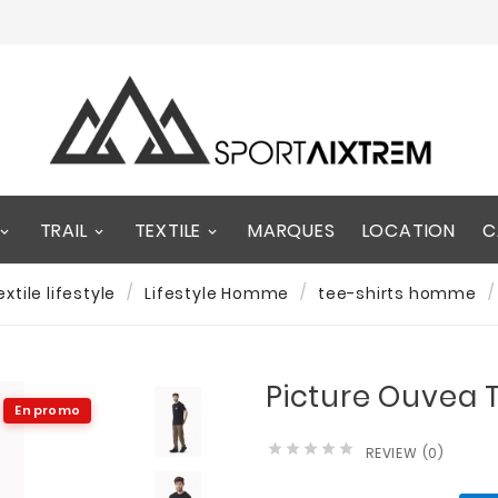
TRAIL
TEXTILE
MARQUES
LOCATION
C
extile lifestyle
Lifestyle Homme
tee-shirts homme
Picture Ouvea 
En promo





REVIEW (0)