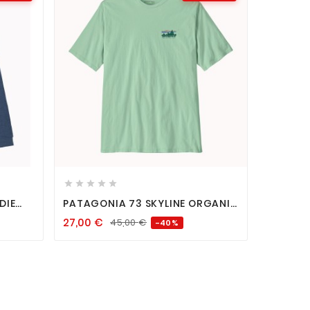










DIE
PATAGONIA 73 SKYLINE ORGANIC
TEE RINSED GREEN
27,00
€
45,00
€
-40%