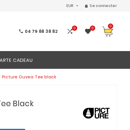
EUR
Se connecter


0
0
0


04 79 88 38 82

ARTE CADEAU
Picture Ouvea Tee black
Tee Black