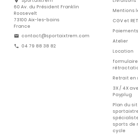
Sportaixtrem
Livraisons
location_on
60 Av. du Président Franklin
Mentions 
Roosevelt
73100 Aix-les-bains
CGV et RE
France
Paiements
contact@sportaixtrem.com
email
Atelier
04 79 88 38 82
call
Location
formulaire
rétractati
Retrait e
3X / 4X av
Payplug
Plan du si
sportaixt
spécialist
sports de
cycle