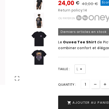
24,00
€
Éco
40,00
€
Return policy:14
OU PAYER EN
Derniers articles en stock
Le
Ouvea Tee Shirt
de Pic
combiner confort et éléga
TAILLE :

QUANTITY :
AJOUTER AU PANIE
