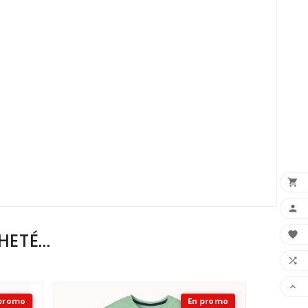



ETÉ...


 promo
En promo