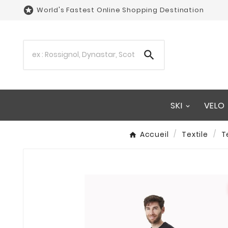

World's Fastest Online Shopping Destination

SKI
VELO
Accueil
Textile
T