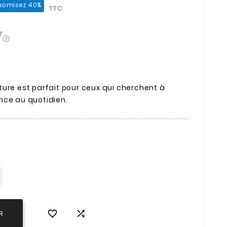
nomisez 40%
TTC
ture est parfait pour ceux qui cherchent à
nce au quotidien.


R