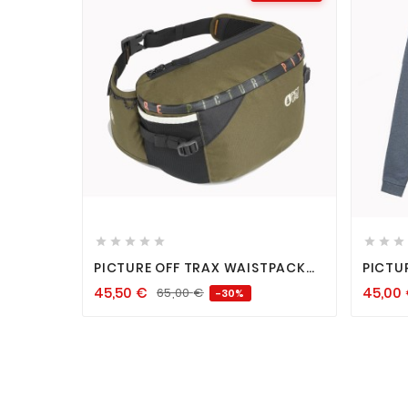












PICTURE OFF TRAX WAISTPACK
PICTU
TOBACCO
DARK 
45,50
€
45,00
65,00
€
-30%