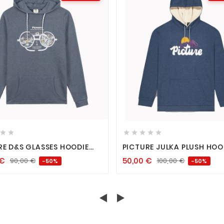














RE D&S GLASSES HOODIE
PICTURE JULKA PLUSH HOO
BLUE MELANGE
DARK BLUE MELANGE
€
50,00
€
90,00
€
100,00
€
-50%
-50%