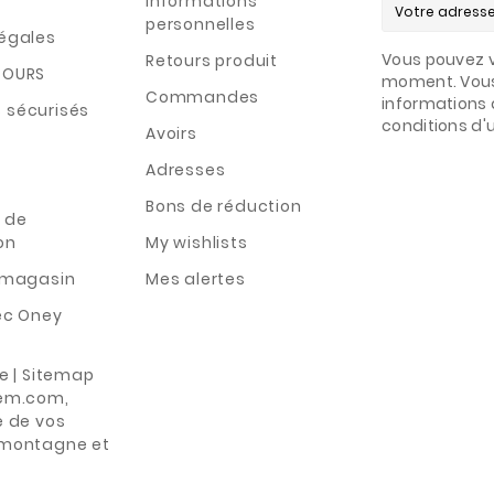
Informations
personnelles
légales
Vous pouvez v
Retours produit
TOURS
moment. Vous
Commandes
informations 
 sécurisés
conditions d'ut
Avoirs
Adresses
Bons de réduction
 de
on
My wishlists
n magasin
Mes alertes
ec Oney
te | Sitemap
rem.com,
e de vos
 montagne et