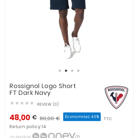
Rossignol Logo Short
FT Dark Navy





REVIEW (0)
48,00
€
Économisez 40%
80,00
€
TTC
Return policy:14
OU PAYER EN