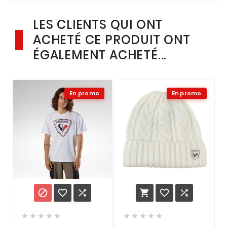
LES CLIENTS QUI ONT
ACHETÉ CE PRODUIT ONT
ÉGALEMENT ACHETÉ...
En promo
En promo















