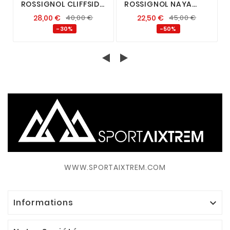
ROSSIGNOL CLIFFSIDE
ROSSIGNOL NAYA
TEE WHITE
BONNET FEMME WHITE
28,00
€
40,00
€
22,50
€
45,00
€
-30%
-50%
WWW.SPORTAIXTREM.COM
Informations
