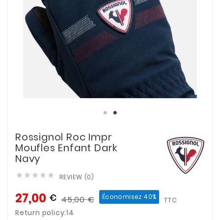
Rossignol Roc Impr
Moufles Enfant Dark
Navy





REVIEW (0)
27,00
€
Économisez 40%
45,00
€
TTC
Return policy:14