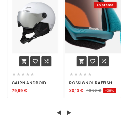
En promo
















CAIRN ANDROID
ROSSIGNOL RAFFISH
VISOR J MAT WHITE
BLUE
79,99
€
30,10
€
43,00
€
-30%