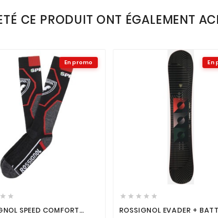
ETÉ CE PRODUIT ONT ÉGALEMENT ACH
En promo
En














GNOL SPEED COMFORT
ROSSIGNOL EVADER + BATT
SETTES SPORTS RED