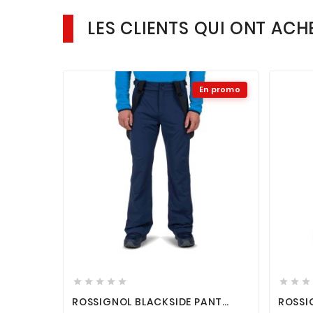
LES CLIENTS QUI ONT ACH
En promo












ROSSIGNOL BLACKSIDE PANT
ROSSI
DARK NAVY
CHAUS