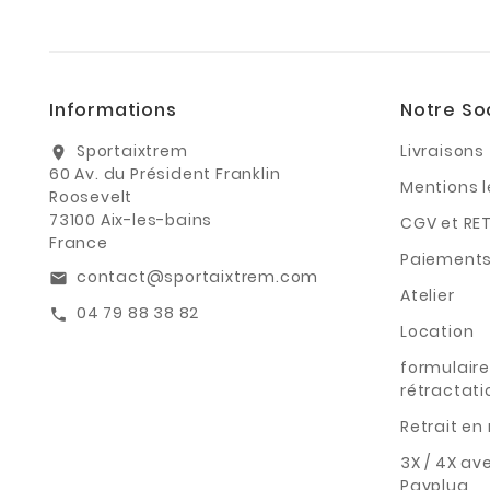
Informations
Notre So
Sportaixtrem
Livraisons
location_on
60 Av. du Président Franklin
Mentions 
Roosevelt
73100 Aix-les-bains
CGV et RE
France
Paiements
contact@sportaixtrem.com
email
Atelier
04 79 88 38 82
call
Location
formulaire
rétractati
Retrait e
3X / 4X av
Payplug