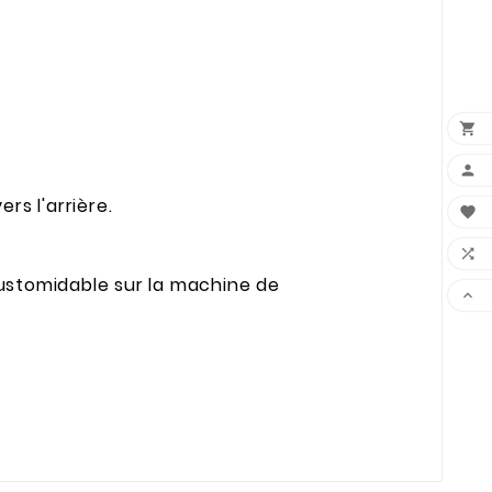


rs l'arrière.


customidable sur la machine de
