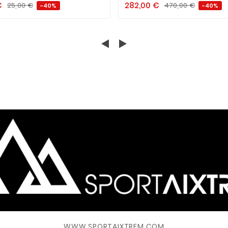
€
282,00
€
25,00
€
470,00
€
-40%
-40%
WWW.SPORTAIXTREM.COM