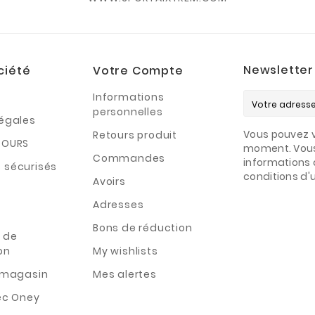
Newsletter
ciété
Votre Compte
Informations
personnelles
légales
Vous pouvez v
Retours produit
TOURS
moment. Vous
Commandes
informations 
 sécurisés
conditions d'ut
Avoirs
Adresses
Bons de réduction
 de
on
My wishlists
n magasin
Mes alertes
ec Oney