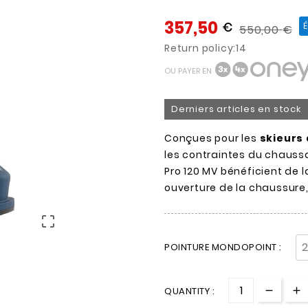
357,50
€
550,00
€
Return policy:14
OU PAYER EN
Derniers articles en stock
Conçues pour les
skieurs
les contraintes du chaussa
Pro 120 MV bénéficient de 
ouverture de la chaussure,

POINTURE MONDOPOINT :
QUANTITY :