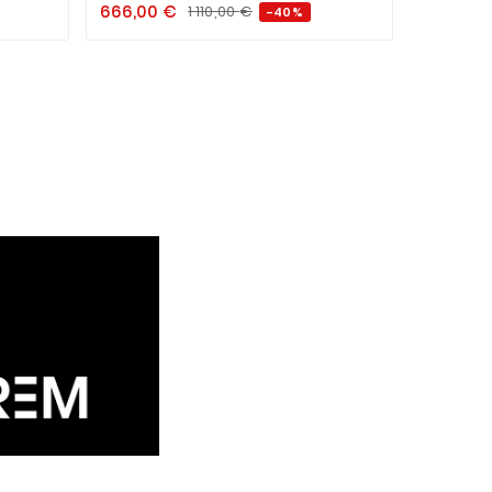
666,00
€
530,70
1 110,00
€
-40%