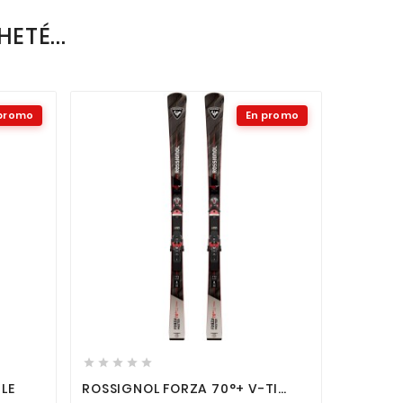
ETÉ...
 promo
En promo













LE
ROSSIGNOL FORZA 70°+ V-TI
ROSSIGN
MASTER R22 + SPX 14
SPX 12 