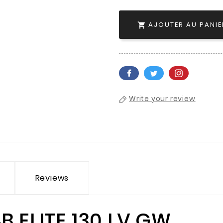
AJOUTER AU PANIE

Write your review
Reviews
B ELITE 130 LV GW