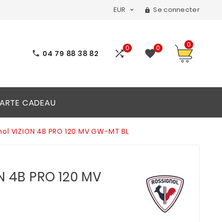
EUR
Se connecter


0
0
0


04 79 88 38 82

ARTE CADEAU
nol VIZION 4B PRO 120 MV GW-MT BL
N 4B PRO 120 MV