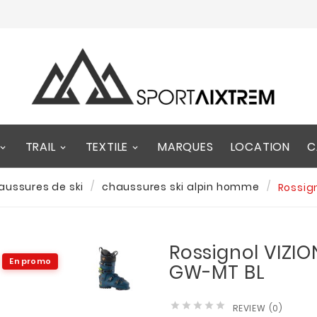
TRAIL
TEXTILE
MARQUES
LOCATION
C
aussures de ski
chaussures ski alpin homme
Rossig
Rossignol VIZIO
En promo
GW-MT BL





REVIEW (0)