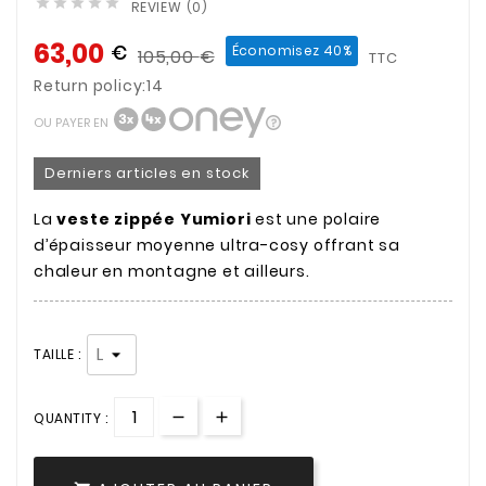





REVIEW (0)
63,00
€
Économisez 40%
105,00
€
TTC
Return policy:14
OU PAYER EN
Derniers articles en stock
La
veste zippée Yumiori
est une polaire
d’épaisseur moyenne ultra-cosy offrant sa
chaleur en montagne et ailleurs.
TAILLE :
QUANTITY :