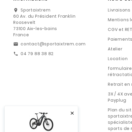
Sportaixtrem
Livraisons
location_on
60 Av. du Président Franklin
Mentions 
Roosevelt
73100 Aix-les-bains
CGV et RE
France
Paiements
contact@sportaixtrem.com
email
Atelier
04 79 88 38 82
call
Location
formulaire
rétractati
Retrait e
3X / 4X av
Payplug
Plan du si

sportaixt
spécialist
sports de