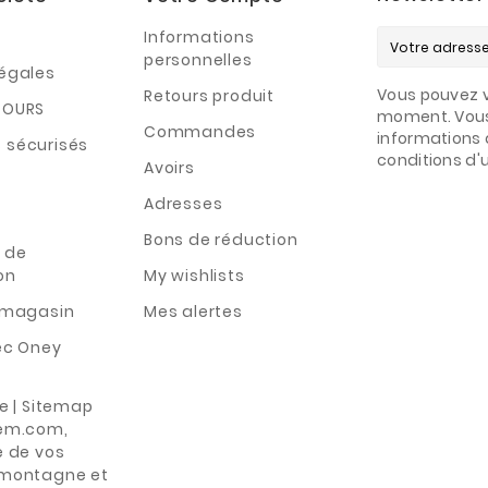
Informations
personnelles
légales
Vous pouvez v
Retours produit
TOURS
moment. Vous
Commandes
informations 
 sécurisés
conditions d'ut
Avoirs
Adresses
Bons de réduction
 de
on
My wishlists
n magasin
Mes alertes
ec Oney
te | Sitemap
rem.com,
e de vos
 montagne et