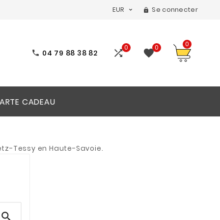
EUR
Se connecter


0
0
0


04 79 88 38 82

ARTE CADEAU
Metz-Tessy en Haute-Savoie.
