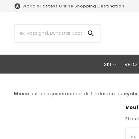

World's Fastest Online Shopping Destination

SKI
VELO
Mavic
est un équipementier de l'industrie du
cycle
Veui
Effec