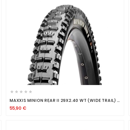









MAXXIS MINION REAR II 29X2.40 WT (WIDE TRAIL) -
TR. SOUPLE - EXO / TUBELESS READY
55,90
€