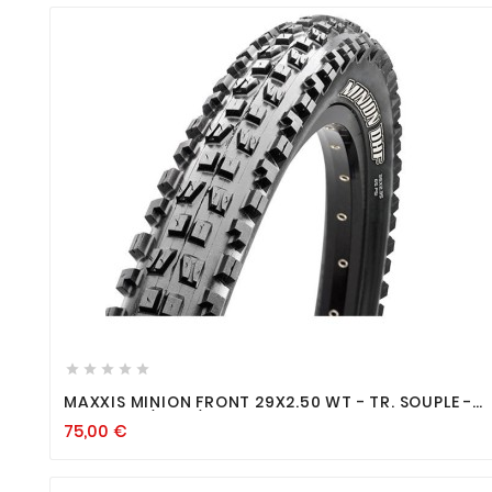









MAXXIS MINION FRONT 29X2.50 WT - TR. SOUPLE -
3C TERRA / EXO / TUBELESS READY
75,00
€