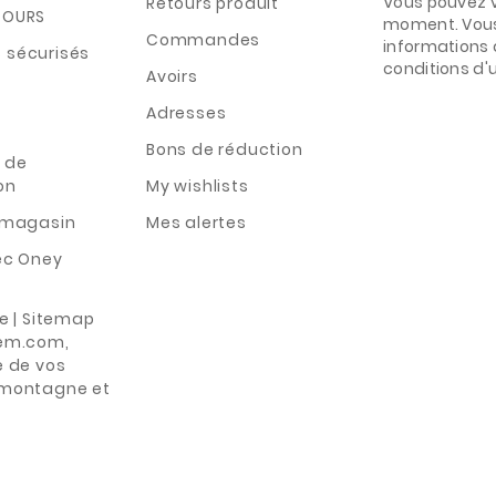
Vous pouvez v
Retours produit
TOURS
moment. Vous
Commandes
informations 
 sécurisés
conditions d'ut
Avoirs
Adresses
Bons de réduction
 de
on
My wishlists
n magasin
Mes alertes
ec Oney
te | Sitemap
rem.com,
e de vos
 montagne et