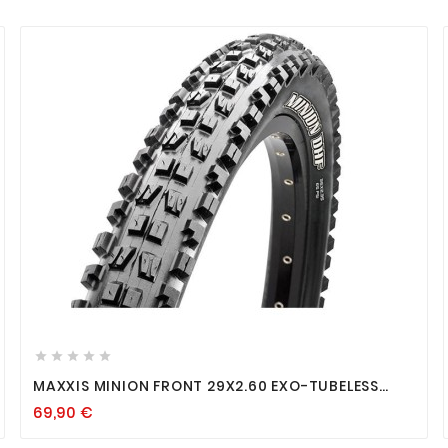









MAXXIS MINION FRONT 29X2.60 EXO-TUBELESS
READY
69,90
€