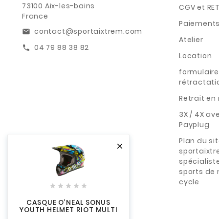
73100 Aix-les-bains
CGV et RE
France
Paiements
contact@sportaixtrem.com
email
Atelier
04 79 88 38 82
call
Location
formulaire
rétractati
Retrait e
3X / 4X av
Payplug
Plan du si

sportaixt
spécialist
sports de
cycle





CASQUE O’NEAL SONUS
YOUTH HELMET RIOT MULTI