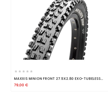









MAXXIS MINION FRONT 27.5X2.80 EXO-TUBELESS
READY
79,00
€