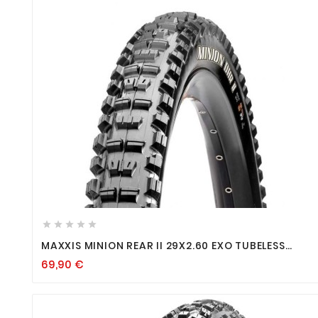









MAXXIS MINION REAR II 29X2.60 EXO TUBELESS
READY
69,90
€