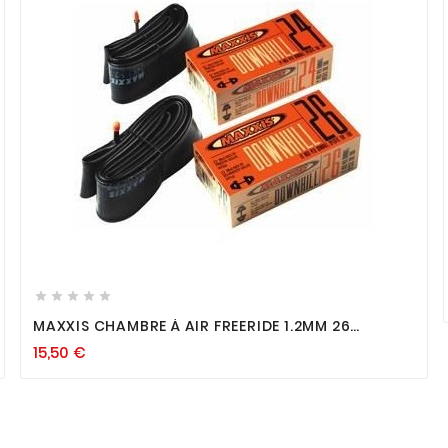









MAXXIS CHAMBRE À AIR FREERIDE 1.2MM 26
SCHRADER
15,50
€