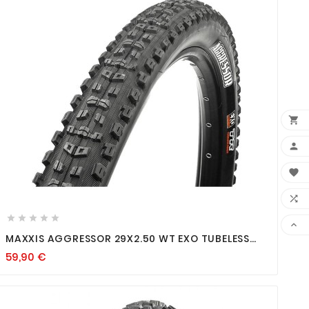














MAXXIS AGGRESSOR 29X2.50 WT EXO TUBELESS
READY
59,90
€