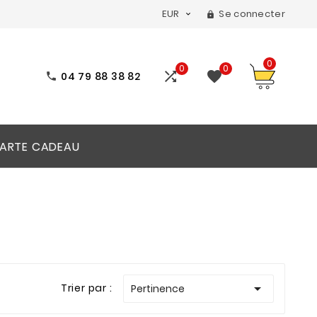
EUR
Se connecter


0
0
0


04 79 88 38 82

ARTE CADEAU

Trier par :
Pertinence