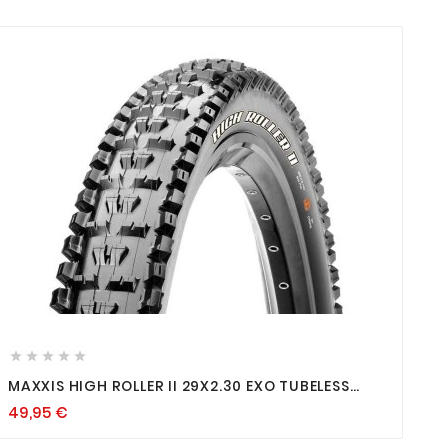









MAXXIS HIGH ROLLER II 29X2.30 EXO TUBELESS
READY
49,95
€