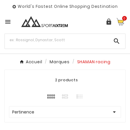
World's Fastest Online Shopping Destination

0



Accueil
Marques
SHAMAN racing
2 products

Pertinence