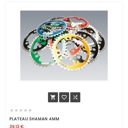








PLATEAU SHAMAN 4MM
39,13
€