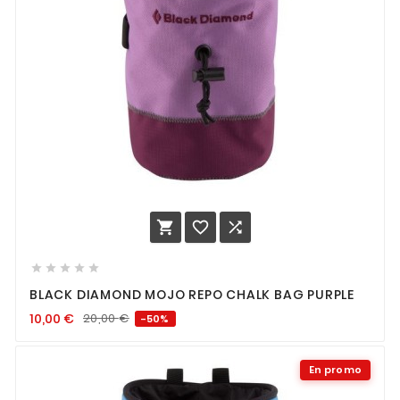








BLACK DIAMOND MOJO REPO CHALK BAG PURPLE
10,00
€
20,00
€
-50%
En promo