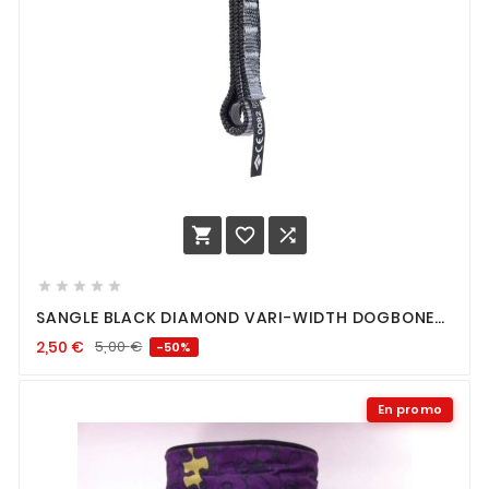








SANGLE BLACK DIAMOND VARI-WIDTH DOGBONE
12 CM
2,50
€
5,00
€
-50%
En promo