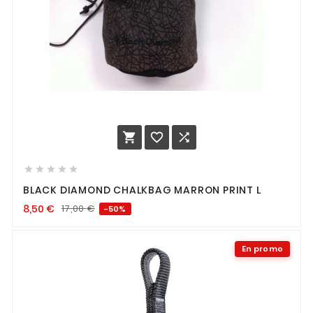








BLACK DIAMOND CHALKBAG MARRON PRINT L
8,50
€
17,00
€
-50%
En promo