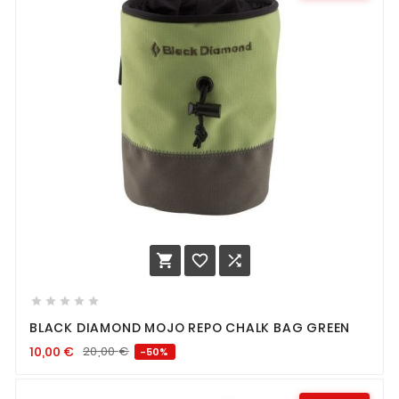








BLACK DIAMOND MOJO REPO CHALK BAG GREEN
10,00
€
20,00
€
-50%