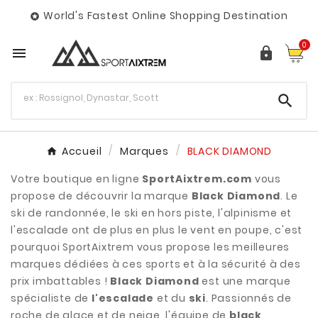
World's Fastest Online Shopping Destination

0



Accueil
Marques
BLACK DIAMOND
Votre boutique en ligne
SportAixtrem.com
vous
propose de découvrir la marque
Black Diamond
. Le
ski de randonnée, le ski en hors piste, l'alpinisme et
l'escalade ont de plus en plus le vent en poupe, c'est
pourquoi SportAixtrem vous propose les meilleures
marques dédiées à ces sports et à la sécurité à des
prix imbattables !
Black Diamond
est une marque
spécialiste de
l'escalade
et du
ski
. Passionnés de
roche de glace et de neige, l'équipe de
black