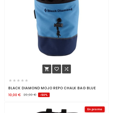








BLACK DIAMOND MOJO REPO CHALK BAG BLUE
10,00
€
20,00
€
-50%
En promo