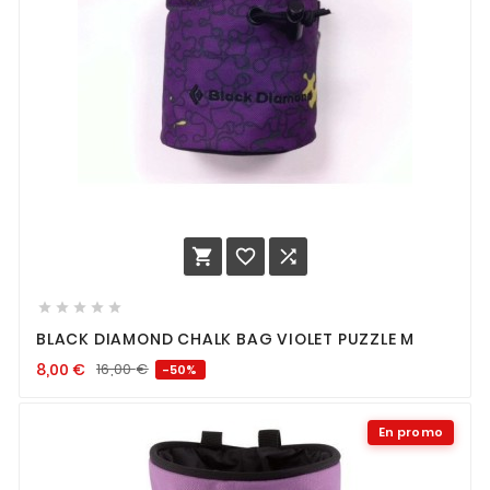








BLACK DIAMOND CHALK BAG VIOLET PUZZLE M
8,00
€
16,00
€
-50%
En promo