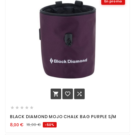
En promo








BLACK DIAMOND MOJO CHALK BAG PURPLE S/M
8,00
€
16,00
€
-50%