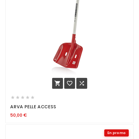








ARVA PELLE ACCESS
50,00
€
En promo