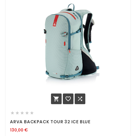








ARVA BACKPACK TOUR 32 ICE BLUE
130,00
€