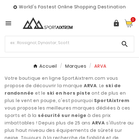
World's Fastest Online Shopping Destination

0



Accueil
Marques
ARVA
Votre boutique en ligne SportAixtrem.com vous
propose de découvrir la marque
ARVA
. Le
ski de
randonnée
et le
ski en hors piste
ont de plus en
plus le vent en poupe, c'est pourquoi
SportAixtrem
vous propose les meilleures marques dédiées à ces
sports et à la
sécurité sur neige
à des prix
imbattables ! Depuis plus de 25 ans
ARVA
s'illustre au
plus haut niveau des équipements de sûreté sur
neige. Toujours à la recherche de fiabilité et de