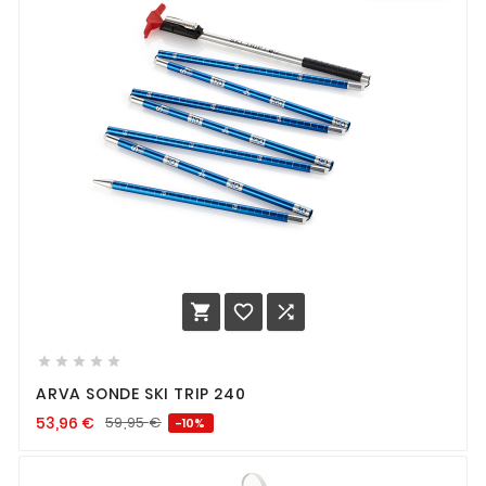








ARVA SONDE SKI TRIP 240
53,96
€
59,95
€
-10%