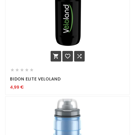








BIDON ELITE VELOLAND
4,99
€