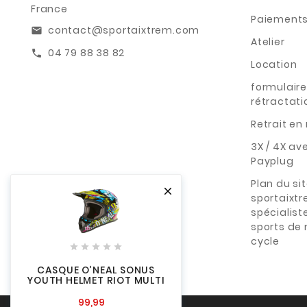
France
Paiements
contact@sportaixtrem.com
email
Atelier
04 79 88 38 82
call
Location
formulaire
rétractati
Retrait e
3X / 4X av
Payplug
Plan du si

sportaixt
spécialist
sports de
cycle





CASQUE O’NEAL SONUS
YOUTH HELMET RIOT MULTI
99,99