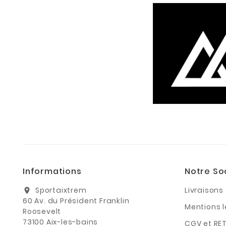
Informations
Notre So
Sportaixtrem
Livraisons
location_on
60 Av. du Président Franklin
Mentions 
Roosevelt
73100 Aix-les-bains
CGV et RE