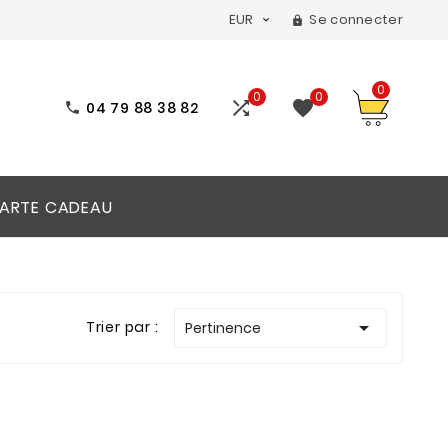
EUR
Se connecter


0
0
0


04 79 88 38 82

ARTE CADEAU

Trier par :
Pertinence