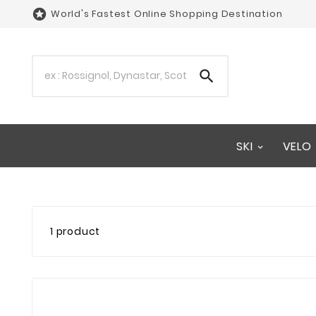

World's Fastest Online Shopping Destination

SKI
VELO
1 product