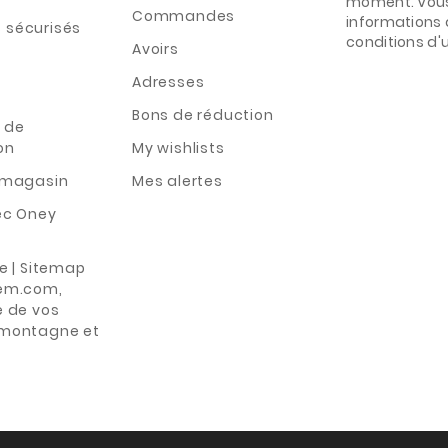
moment. Vous
Commandes
informations 
 sécurisés
conditions d'ut
Avoirs
Adresses
Bons de réduction
 de
on
My wishlists
n magasin
Mes alertes
ec Oney
te | Sitemap
rem.com,
e de vos
 montagne et