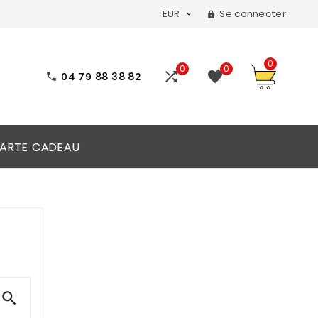
EUR
Se connecter


0
0
0


04 79 88 38 82

ARTE CADEAU
