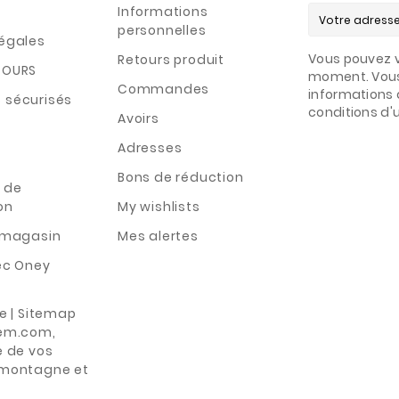
Informations
personnelles
légales
Vous pouvez v
Retours produit
TOURS
moment. Vous
Commandes
informations 
 sécurisés
conditions d'ut
Avoirs
Adresses
Bons de réduction
 de
on
My wishlists
n magasin
Mes alertes
ec Oney
te | Sitemap
rem.com,
e de vos
 montagne et