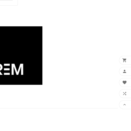




