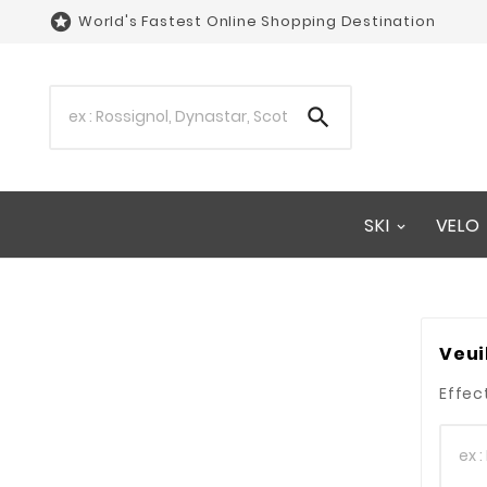

World's Fastest Online Shopping Destination

SKI
VELO
Veui
Effec