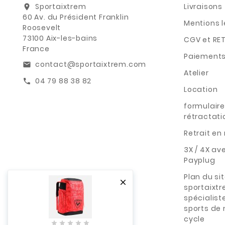
Sportaixtrem
Livraisons
location_on
60 Av. du Président Franklin
Mentions 
Roosevelt
73100 Aix-les-bains
CGV et RE
France
Paiements
contact@sportaixtrem.com
email
Atelier
04 79 88 38 82
call
Location
formulaire
rétractati
Retrait e
3X / 4X av
Payplug
Plan du si

sportaixt
spécialist
sports de
cycle




