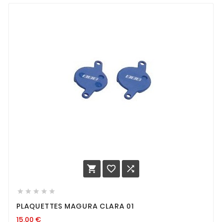








PLAQUETTES MAGURA CLARA 01
15,00
€