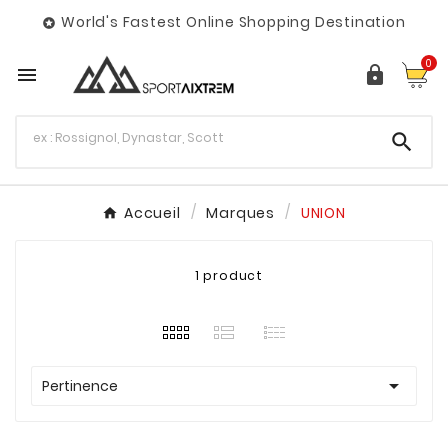
World's Fastest Online Shopping Destination

0



Accueil
Marques
UNION
1 product

Pertinence