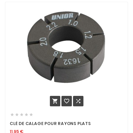








CLÉ DE CALAGE POUR RAYONS PLATS
11,95
€