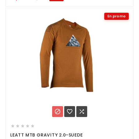
En promo








LEATT MTB GRAVITY 2.0-SUEDE