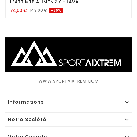
LEATT MTB ALLMTN 3.0 - LAVA
74,50
€
149,00
€
-50%
WWW.SPORTAIXTREM.COM
Informations

Notre Société

Votre Compte