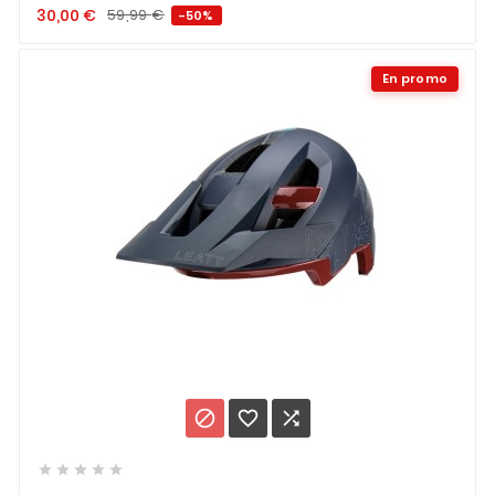
30,00
€
59,99
€
-50%
En promo







