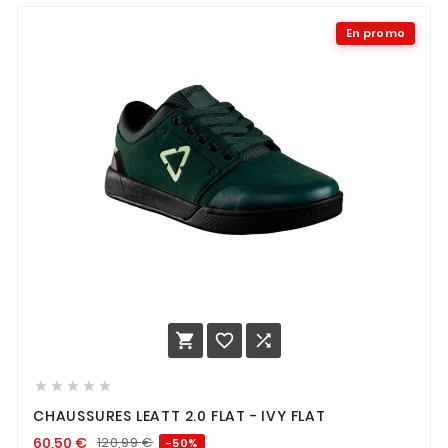
En promo








CHAUSSURES LEATT 2.0 FLAT - IVY FLAT
60,50
€
120,99
€
-50%