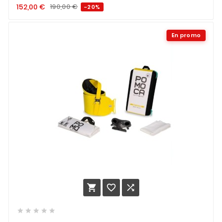
152,00
€
190,00
€
-20%
En promo







