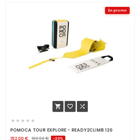
En promo








POMOCA TOUR EXPLORE - READY2CLIMB 120
152,00
€
190,00
€
-20%