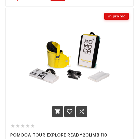
En promo








POMOCA TOUR EXPLORE READY2CLIMB 110