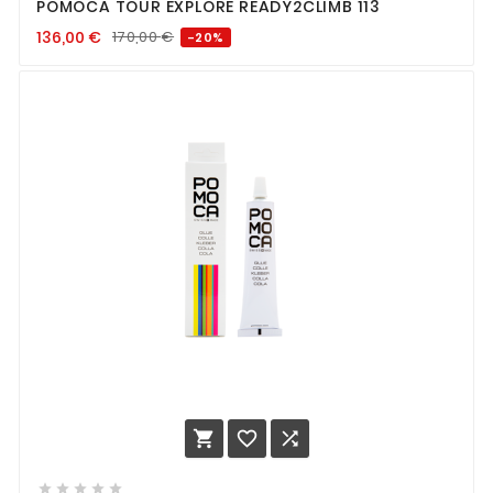
POMOCA TOUR EXPLORE READY2CLIMB 113
136,00
€
170,00
€
-20%







