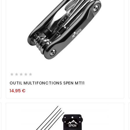









OUTIL MULTIFONCTIONS SPEN MT11
14,95
€