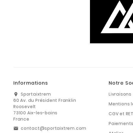
Informations
Notre So
Sportaixtrem
Livraisons
location_on
60 Av. du Président Franklin
Mentions 
Roosevelt
73100 Aix-les-bains
CGV et RE
France
Paiements
contact@sportaixtrem.com
email