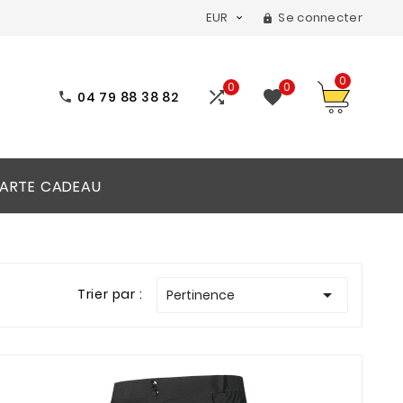
EUR
Se connecter


0
0
0


04 79 88 38 82

ARTE CADEAU

Trier par :
Pertinence