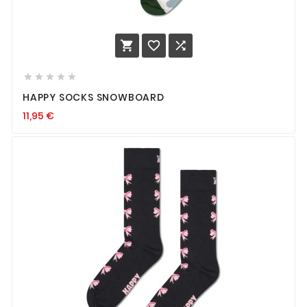








HAPPY SOCKS SNOWBOARD
11,95
€