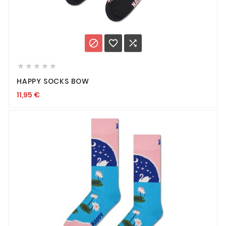








HAPPY SOCKS BOW
11,95
€