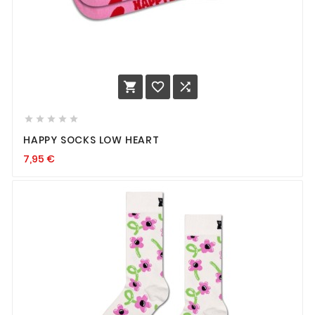








HAPPY SOCKS LOW HEART
7,95
€