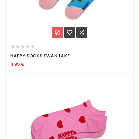








HAPPY SOCKS SWAN LAKE
11,95
€