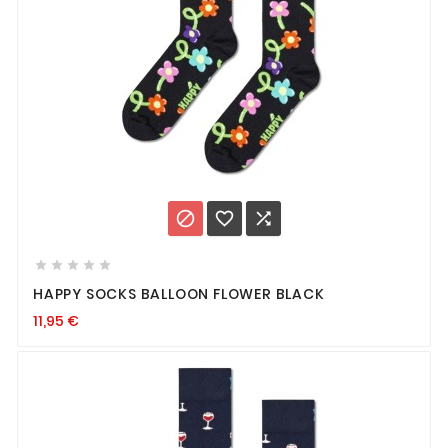








HAPPY SOCKS BALLOON FLOWER BLACK
11,95
€