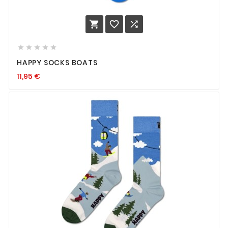








HAPPY SOCKS BOATS
11,95
€