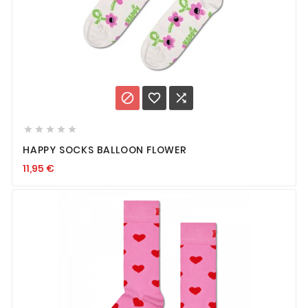








HAPPY SOCKS BALLOON FLOWER
11,95
€