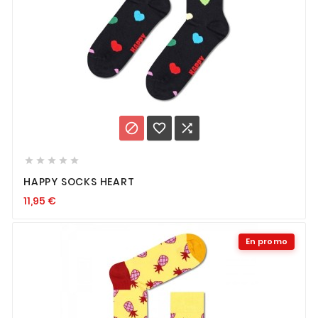








HAPPY SOCKS HEART
11,95
€
En promo