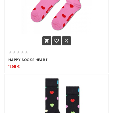








HAPPY SOCKS HEART
11,95
€