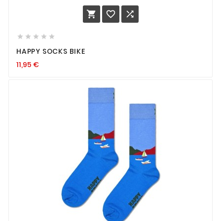








HAPPY SOCKS BIKE
11,95
€