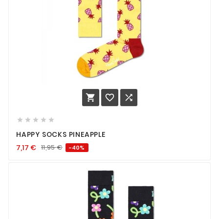








HAPPY SOCKS PINEAPPLE
7,17
€
11,95
€
-40%