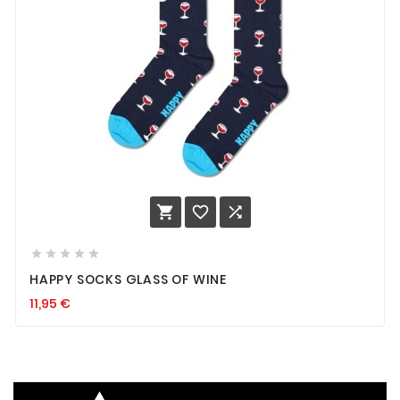








HAPPY SOCKS GLASS OF WINE
11,95
€