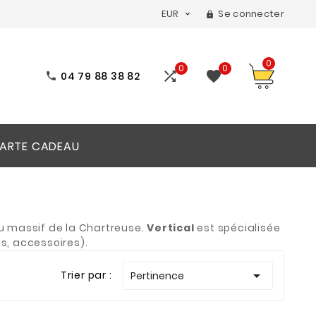
EUR
Se connecter


0
0
0


04 79 88 38 82

ARTE CADEAU
du massif de la Chartreuse.
Vertical
est spécialisée
s, accessoires).

Trier par :
Pertinence