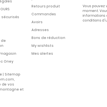
légales
Vous pouvez v
Retours produit
TOURS
moment. Vous
Commandes
informations 
 sécurisés
conditions d'ut
Avoirs
Adresses
Bons de réduction
 de
on
My wishlists
n magasin
Mes alertes
ec Oney
te | Sitemap
rem.com,
e de vos
 montagne et