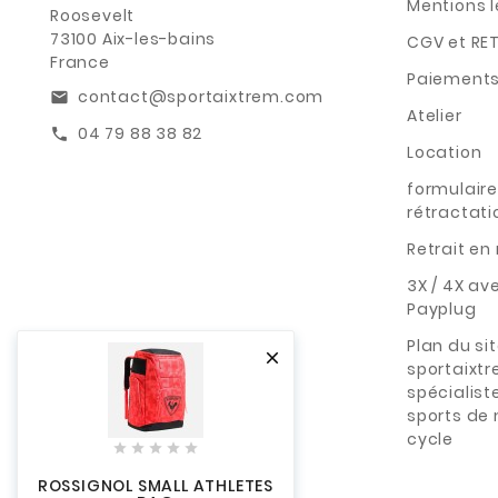
Mentions 
Roosevelt
73100 Aix-les-bains
CGV et RE
France
Paiements
contact@sportaixtrem.com
email
Atelier
04 79 88 38 82
call
Location
formulaire
rétractati
Retrait e
3X / 4X av
Payplug
Plan du si

sportaixt
spécialist
sports de
cycle





ROSSIGNOL SMALL ATHLETES