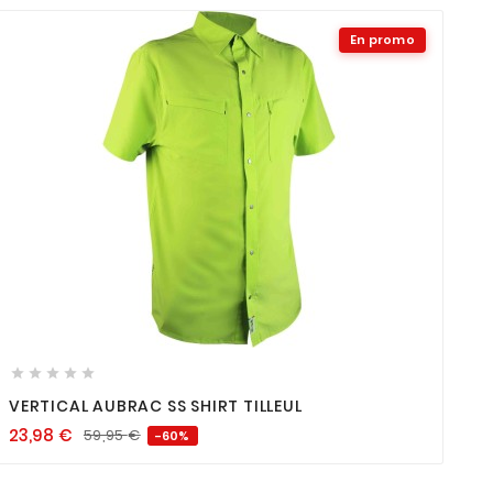
En promo









VERTICAL AUBRAC SS SHIRT TILLEUL
23,98
€
59,95
€
-60%