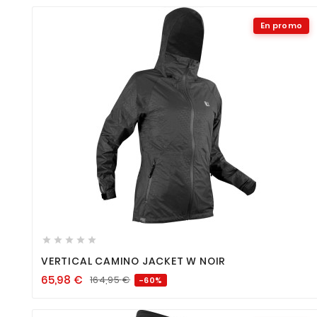
En promo









VERTICAL CAMINO JACKET W NOIR
65,98
€
164,95
€
-60%