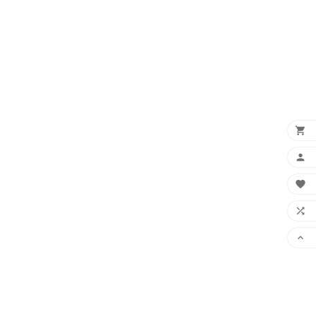




