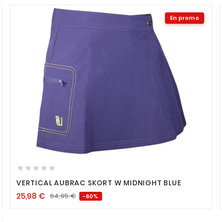
En promo









VERTICAL AUBRAC SKORT W MIDNIGHT BLUE
25,98
€
64,95
€
-60%