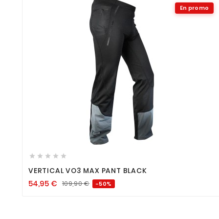
En promo









VERTICAL VO3 MAX PANT BLACK
54,95
€
109,90
€
-50%