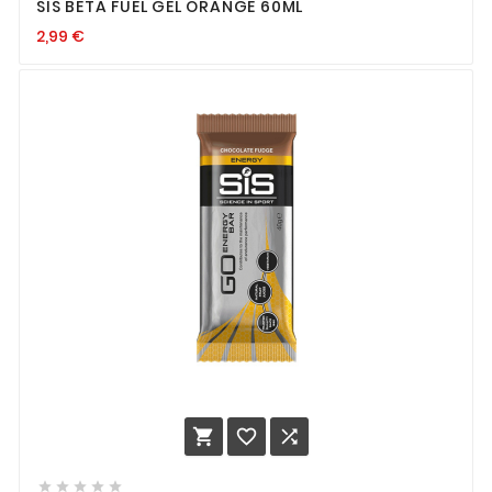
SIS BETA FUEL GEL ORANGE 60ML
2,99
€







