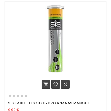








SIS TABLETTES GO HYDRO ANANAS MANGUE
20X4G
9,90
€