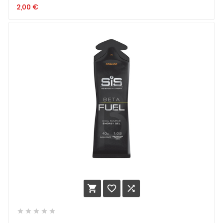
CITRON ET MENTHE 60ML
2,00
€







