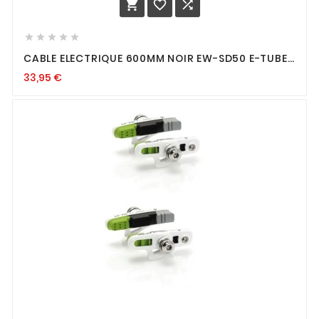








CABLE ELECTRIQUE 600MM NOIR EW-SD50 E-TUBE
POUR DI2
33,95
€