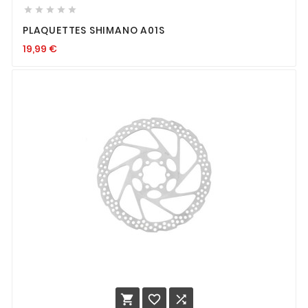





PLAQUETTES SHIMANO A01S
19,99
€


