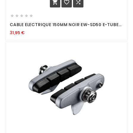








CABLE ELECTRIQUE 150MM NOIR EW-SD50 E-TUBE
POUR DI2
31,95
€