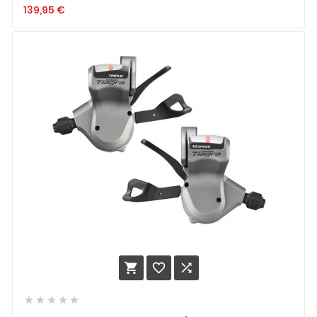
139,95
€







