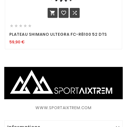








PLATEAU SHIMANO ULTEGRA FC-R8100 52 DTS
59,90
€
WWW.SPORTAIXTREM.COM