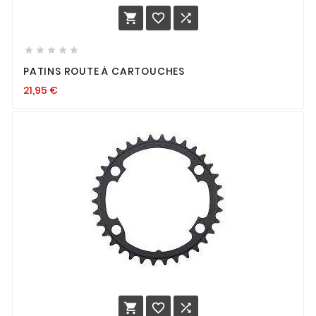








PATINS ROUTE À CARTOUCHES
21,95
€


