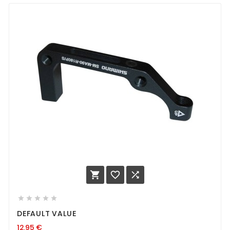








DEFAULT VALUE
12,95
€