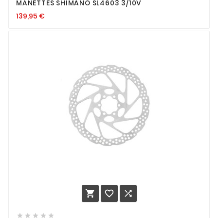
MANETTES SHIMANO SL4603 3/10V
139,95
€







