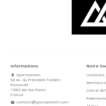
Informations
Notre So
Sportaixtrem
Livraisons
location_on
60 Av. du Président Franklin
Mentions 
Roosevelt
73100 Aix-les-bains
CGV et RE
France
Paiements
contact@sportaixtrem.com
email