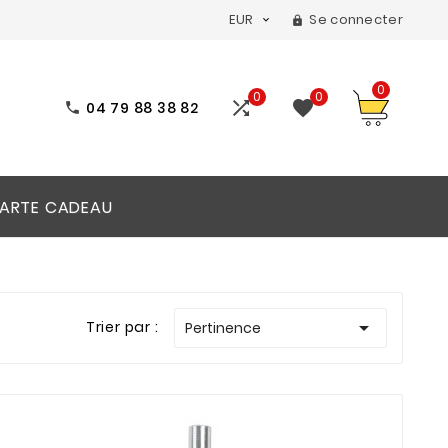
EUR
Se connecter


0
0
0


04 79 88 38 82

ARTE CADEAU

Trier par :
Pertinence