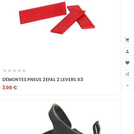













DÉMONTES PNEUS ZEFAL Z LEVERS X3

3,99
€