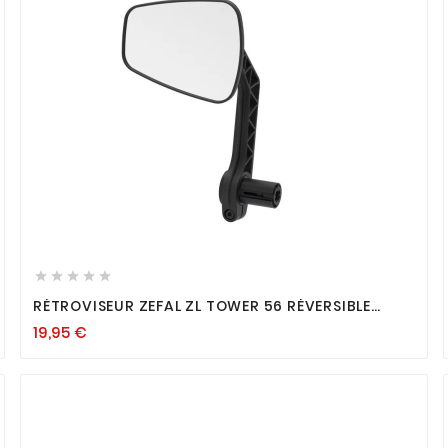









RÉTROVISEUR ZEFAL ZL TOWER 56 RÉVERSIBLE
RIGIDE NOIR
19,95
€