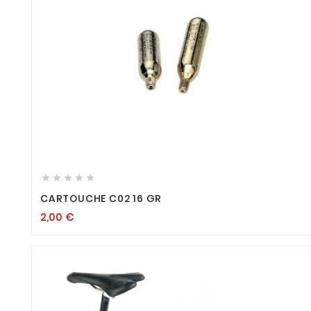









CARTOUCHE C02 16 GR
2,00
€