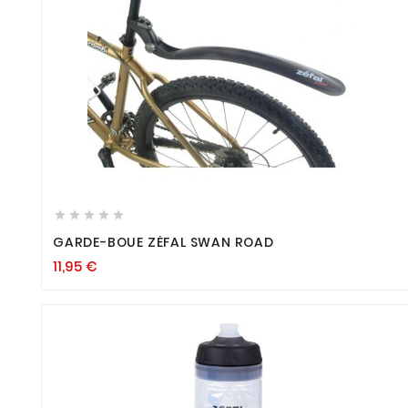









GARDE-BOUE ZÉFAL SWAN ROAD
11,95
€