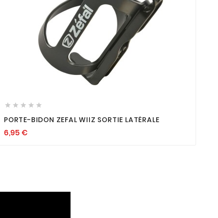









PORTE-BIDON ZEFAL WIIZ SORTIE LATÉRALE
6,95
€