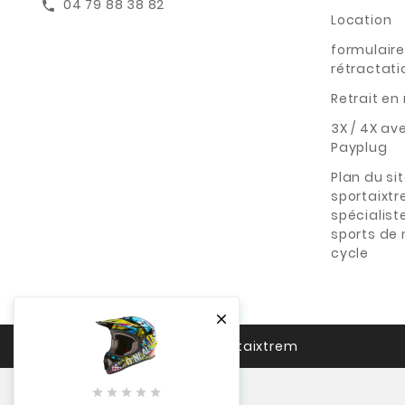
04 79 88 38 82
call
Location
formulaire
rétractati
Retrait e
3X / 4X av
Payplug
Plan du si
sportaixt
spécialist
sports de
cycle

© 2026 - Sportaixtrem




