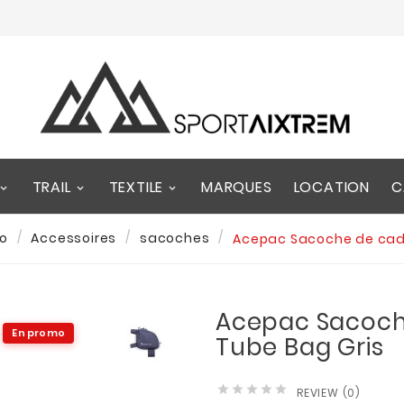
TRAIL
TEXTILE
MARQUES
LOCATION
C
lo
Accessoires
sacoches
Acepac Sacoche de cadr
Acepac Sacoch
En promo
Tube Bag Gris





REVIEW (0)