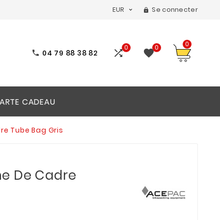
EUR
Se connecter


0
0
0


04 79 88 38 82

ARTE CADEAU
e Tube Bag Gris
e De Cadre