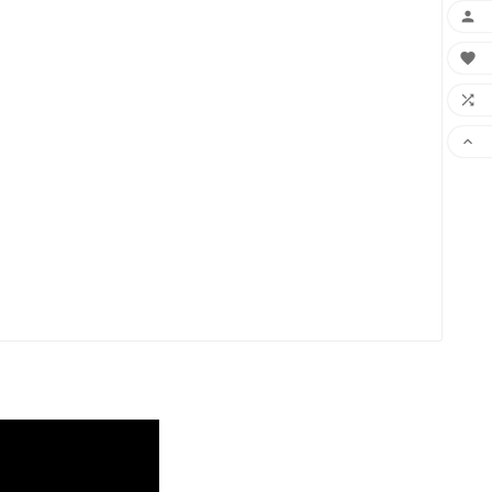



