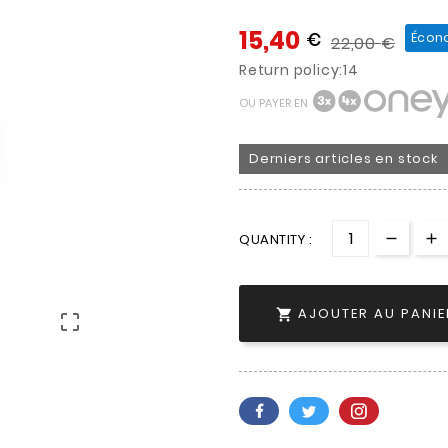
15,40
€
Écon
22,00
€
Return policy:14
OU PAYER EN
Derniers articles en stock
QUANTITY :
AJOUTER AU PANIE

