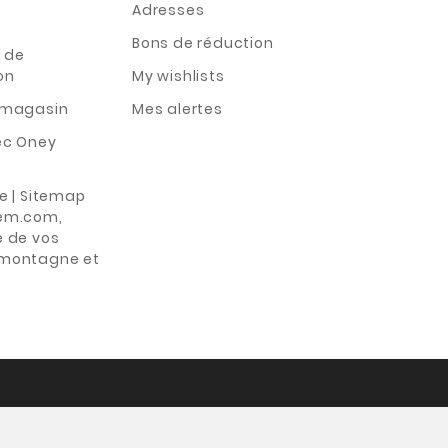
Adresses
Bons de réduction
 de
on
My wishlists
n magasin
Mes alertes
ec Oney
te | Sitemap
rem.com,
e de vos
 montagne et