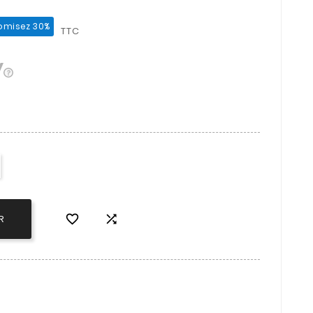
omisez 30%
TTC


R