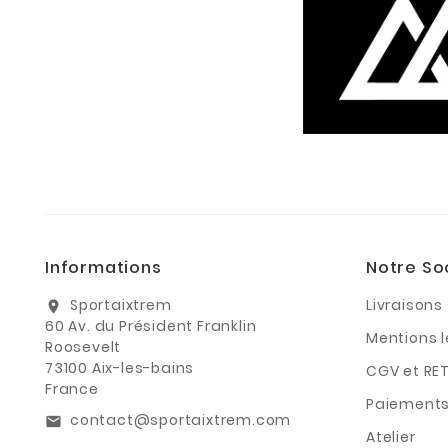
Informations
Notre So
Sportaixtrem
Livraisons
location_on
60 Av. du Président Franklin
Mentions 
Roosevelt
73100 Aix-les-bains
CGV et RE
France
Paiements
contact@sportaixtrem.com
email
Atelier