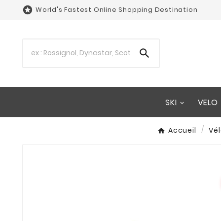

World's Fastest Online Shopping Destination

SKI
VELO
Accueil
Vé