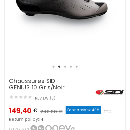
Chaussures SIDI
GENIUS 10 Gris/noir





REVIEW (0)
149,40
€
Économisez 40%
249,00
€
TTC
Return policy:14
OU PAYER EN