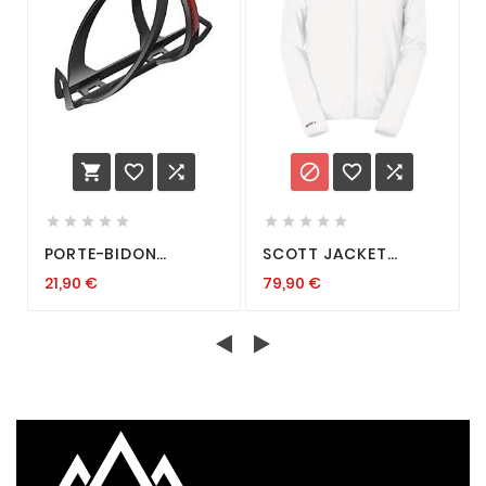
















PORTE-BIDON
SCOTT JACKET
CARBON SYNCROS
ENDURANCE WB
21,90
€
79,90
€
CAGE 1.0 BLACK RED
WHITE