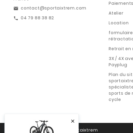
Paiements
contact@sportaixtrem.com
email
Atelier
04 79 88 38 82
call
Location
formulaire
rétractati
Retrait e
3X / 4X av
Payplug
Plan du si
sportaixt
spécialist
sports de
cycle

© 2026 - Sportaixtrem