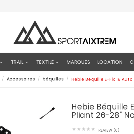
TRAIL
TEXTILE
MARQUES
LOCATION
C
Accessoires
béquilles
Hebie Béquille E-Fix 18 Auto
Hebie Béquille E
Pliant 26-28" No





REVIEW (0)