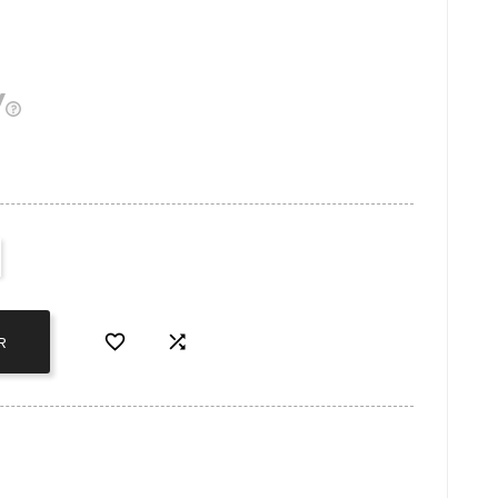


R