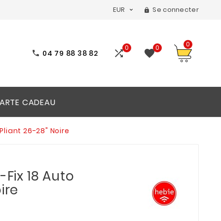
EUR
Se connecter


0
0
0


04 79 88 38 82

ARTE CADEAU
 Pliant 26-28" Noire
-Fix 18 Auto
ire