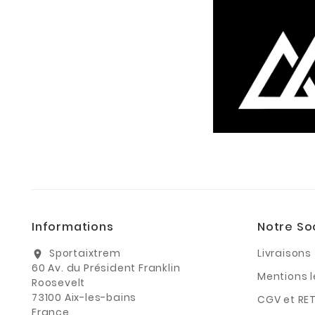
Informations
Notre So
Sportaixtrem
Livraisons
location_on
60 Av. du Président Franklin
Mentions 
Roosevelt
73100 Aix-les-bains
CGV et RE
France