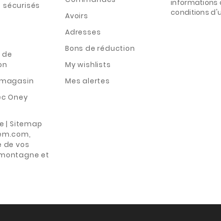
informations 
 sécurisés
conditions d'ut
Avoirs
Adresses
Bons de réduction
 de
on
My wishlists
n magasin
Mes alertes
ec Oney
te | Sitemap
rem.com,
e de vos
 montagne et