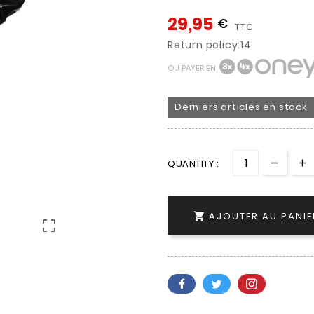
29,95
€
TTC
Return policy:14
OU PAYER EN
Derniers articles en stock
QUANTITY :
AJOUTER AU PANIE

