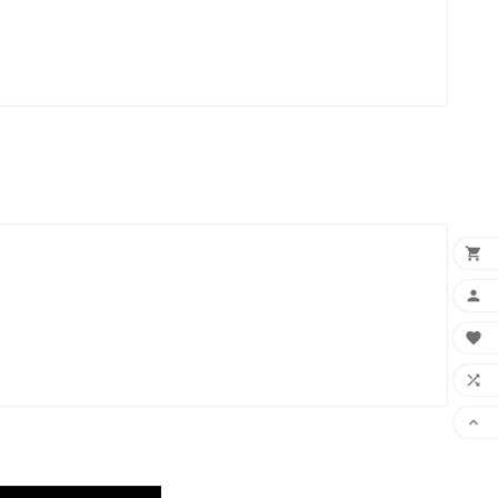




