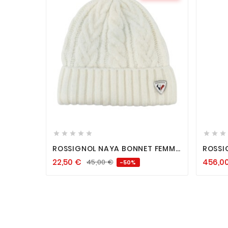












ROSSIGNOL NAYA BONNET FEMME
ROSSI
WHITE
LOOK P
22,50
€
456,0
45,00
€
-50%