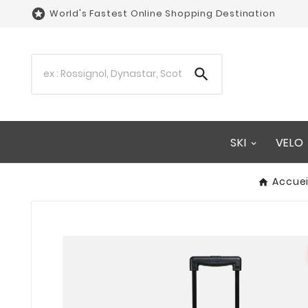

World's Fastest Online Shopping Destination

SKI
VELO
Accuei