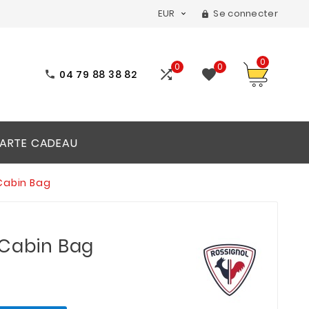
EUR
Se connecter


0
0
0


04 79 88 38 82

ARTE CADEAU
Cabin Bag
 Cabin Bag