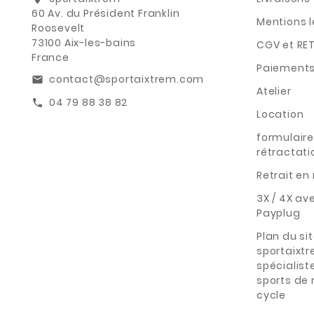
60 Av. du Président Franklin
Mentions 
Roosevelt
73100 Aix-les-bains
CGV et RE
France
Paiements
contact@sportaixtrem.com
email
Atelier
04 79 88 38 82
call
Location
formulaire
rétractati
Retrait e
3X / 4X av
Payplug
Plan du si
sportaixt
spécialist
sports de
cycle