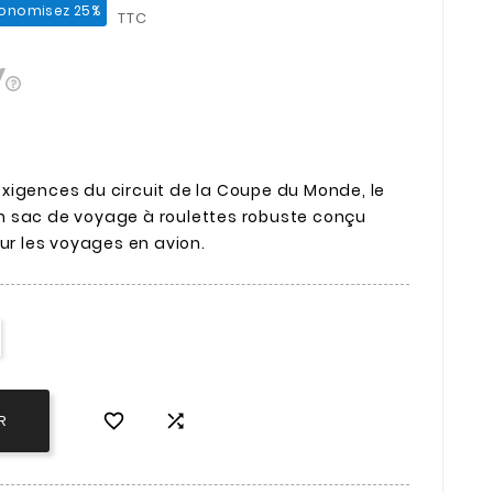
onomisez 25%
TTC
xigences du circuit de la Coupe du Monde, le
n sac de voyage à roulettes robuste conçu
 les voyages en avion.


R