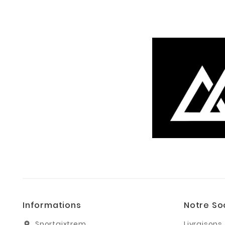
Informations
Notre So
Sportaixtrem
Livraisons
location_on