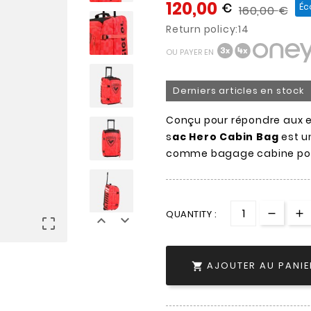
120,00
€
Éc
160,00
€
Return policy:14
OU PAYER EN
Derniers articles en stock
Conçu pour répondre aux e
s
ac Hero Cabin Bag
est u
comme bagage cabine pour
QUANTITY :



AJOUTER AU PANIE
