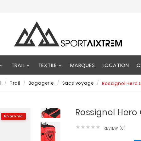
TRAIL
TEXTILE
MARQUES
LOCATION
C
l
Trail
Bagagerie
Sacs voyage
Rossignol Hero 
Rossignol Hero
En promo





REVIEW (0)