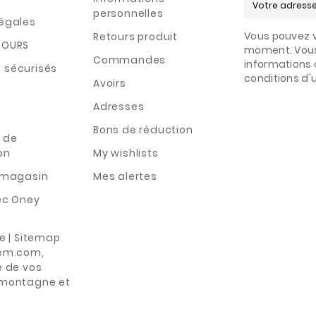
personnelles
légales
Vous pouvez v
Retours produit
TOURS
moment. Vous
Commandes
informations 
 sécurisés
conditions d'ut
Avoirs
Adresses
Bons de réduction
 de
on
My wishlists
n magasin
Mes alertes
ec Oney
te | Sitemap
rem.com,
e de vos
 montagne et