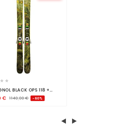






GNOL BLACK OPS 118 +
IVOT 12 FORZA 3.0
0
€
1 140,00
€
-60%