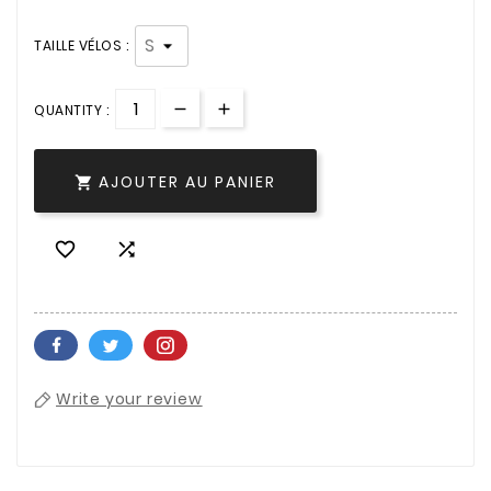
TAILLE VÉLOS :
QUANTITY :
AJOUTER AU PANIER



Write your review