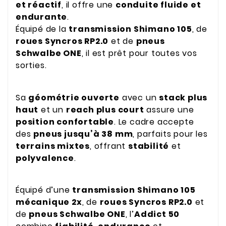
et réactif
, il offre une
conduite fluide et
endurante
.
Équipé de la
transmission Shimano 105
, de
roues Syncros RP2.0
et de
pneus
Schwalbe ONE
, il est prêt pour toutes vos
sorties.
Sa
géométrie ouverte
avec un
stack plus
haut
et un
reach plus court
assure une
position confortable
. Le cadre accepte
des
pneus jusqu’à 38 mm
, parfaits pour les
terrains mixtes
, offrant
stabilité
et
polyvalence
.
Équipé d’une
transmission Shimano 105
mécanique 2x
, de
roues Syncros RP2.0
et
de
pneus Schwalbe ONE
, l’
Addict
50