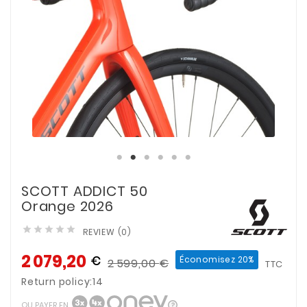
SCOTT ADDICT 50
Orange 2026





REVIEW (0)
2 079,20
€
Économisez 20%
2 599,00
€
TTC
Return policy:14
OU PAYER EN