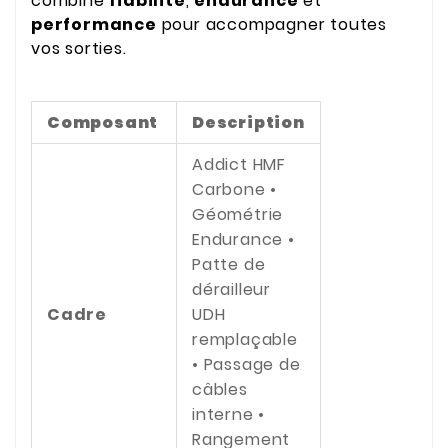
combine
fiabilité
,
endurance
et
performance
pour accompagner toutes
vos sorties.
Composant
Description
Addict HMF
Carbone •
Géométrie
Endurance •
Patte de
dérailleur
Cadre
UDH
remplaçable
• Passage de
câbles
interne •
Rangement