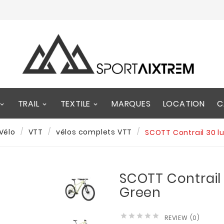
TRAIL
TEXTILE
MARQUES
LOCATION
C
Vélo
VTT
vélos complets VTT
SCOTT Contrail 30 l
SCOTT Contrail
Green





REVIEW (0)