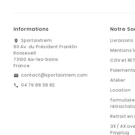
Informations
Notre So
Sportaixtrem
Livraisons
location_on
60 Av. du Président Franklin
Mentions 
Roosevelt
73100 Aix-les-bains
CGV et RE
France
Paiements
contact@sportaixtrem.com
email
Atelier
04 79 88 38 82
call
Location
formulaire
rétractati
Retrait e
3X / 4X av
Payplug