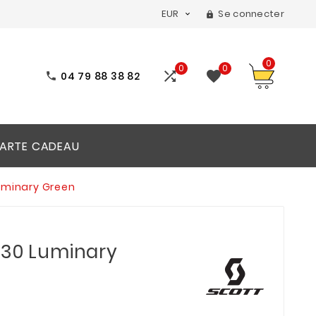
EUR
Se connecter


0
0
0


04 79 88 38 82

ARTE CADEAU
uminary Green
 30 Luminary