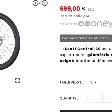
699,00
€
TTC
Return policy:14
OU PAYER EN
Derniers articles en stock
Le
Scott Contrail 30
est 
explorateurs :
géométrie
soigné
. Idéal pour découvri

TAILLE VÉLOS :
QUANTITY :