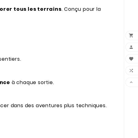
orer tous les terrains
. Conçu pour la


sentiers.


ance
à chaque sortie.

ncer dans des aventures plus techniques.