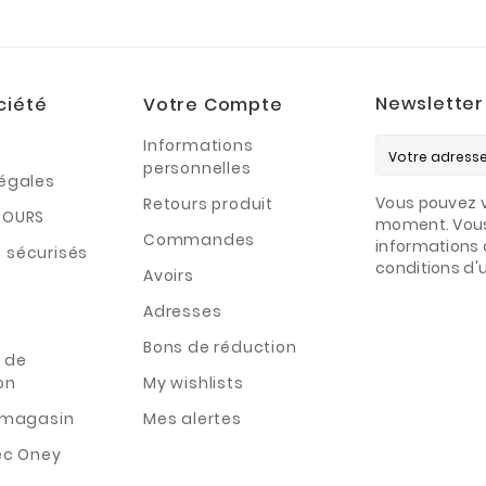
Newsletter
ciété
Votre Compte
Informations
personnelles
légales
Vous pouvez v
Retours produit
TOURS
moment. Vous
Commandes
informations 
 sécurisés
conditions d'ut
Avoirs
Adresses
Bons de réduction
 de
on
My wishlists
n magasin
Mes alertes
ec Oney