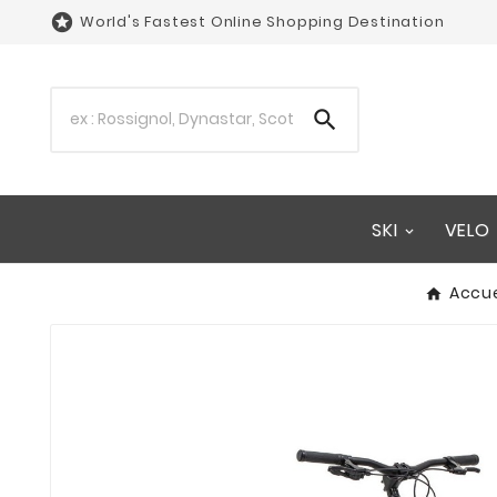

World's Fastest Online Shopping Destination

SKI
VELO
Accue