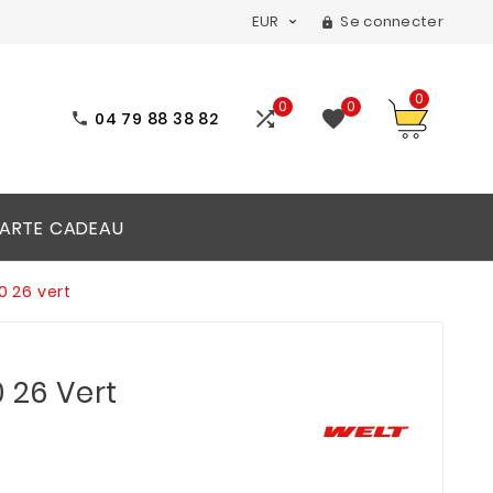
EUR
Se connecter


0
0
0


04 79 88 38 82

ARTE CADEAU
0 26 vert
0 26 Vert