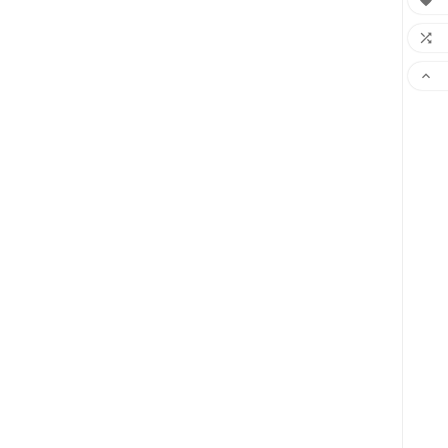


