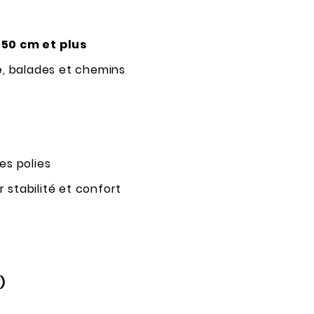
~150 cm et plus
é
, balades et chemins
s polies
 stabilité et confort
)