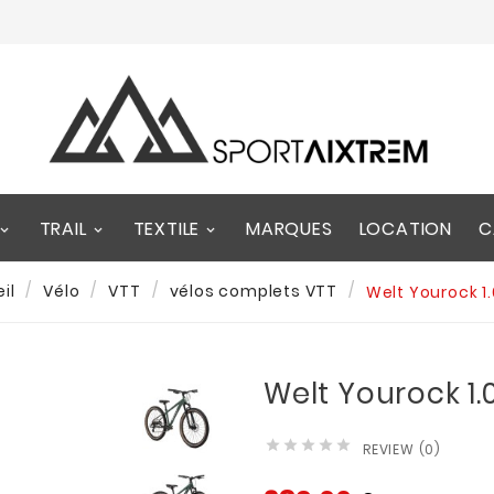
TRAIL
TEXTILE
MARQUES
LOCATION
C
il
Vélo
VTT
vélos complets VTT
Welt Yourock 1.
Welt Yourock 1.





REVIEW (0)