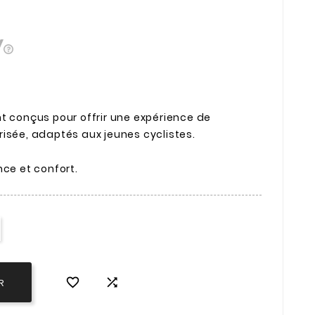
t conçus pour offrir une expérience de
isée, adaptés aux jeunes cyclistes.
nce et confort.


R