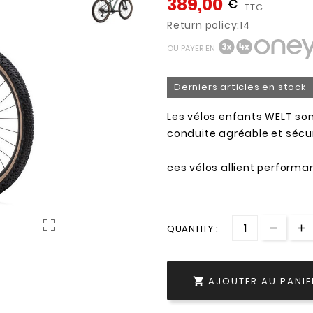
389,00
€
TTC
Return policy:14
OU PAYER EN
Derniers articles en stock
Les vélos enfants WELT son
conduite agréable et sécur
ces vélos allient performa

QUANTITY :
AJOUTER AU PANIE
