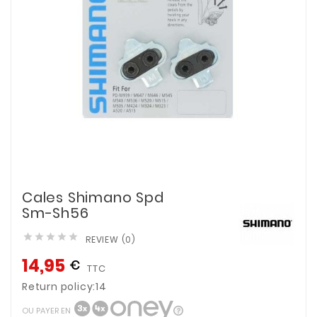
Cales Shimano Spd
Sm-Sh56





REVIEW (0)
14,95
€
TTC
Return policy:14
OU PAYER EN