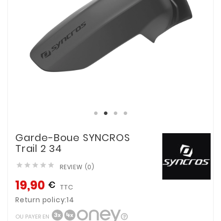
Garde-Boue SYNCROS
Trail 2 34





REVIEW (0)
19,90
€
TTC
Return policy:14
OU PAYER EN