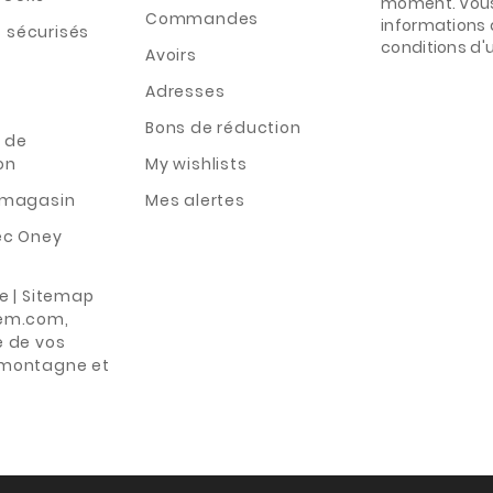
moment. Vous
Commandes
informations 
 sécurisés
conditions d'ut
Avoirs
Adresses
Bons de réduction
 de
on
My wishlists
n magasin
Mes alertes
ec Oney
te | Sitemap
rem.com,
e de vos
 montagne et