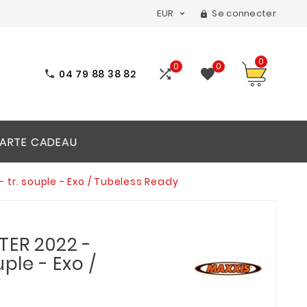
EUR
Se connecter


0
0
0


04 79 88 38 82

ARTE CADEAU
 tr. souple - Exo / Tubeless Ready
TER 2022 -
uple - Exo /
y