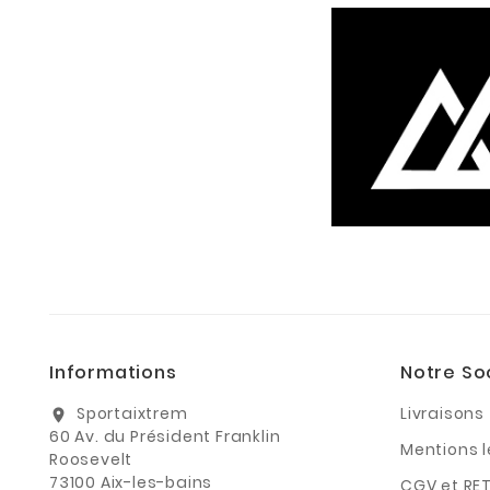
Informations
Notre So
Sportaixtrem
Livraisons
location_on
60 Av. du Président Franklin
Mentions 
Roosevelt
73100 Aix-les-bains
CGV et RE