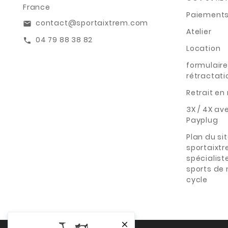
France
Paiements
contact@sportaixtrem.com
email
Atelier
04 79 88 38 82
call
Location
formulaire
rétractati
Retrait e
3X / 4X av
Payplug
Plan du si
sportaixt
spécialist
sports de
cycle
