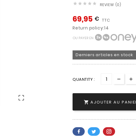





REVIEW (0)
69,95
€
TTC
Return policy:14
OU PAYER EN
Derniers articles en stock
QUANTITY :

AJOUTER AU PANIE
