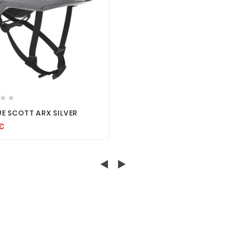






E SCOTT ARX SILVER
€