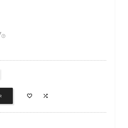


R