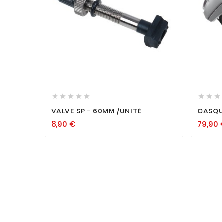












VALVE SP - 60MM /UNITÉ
CASQU
8,90
€
79,90