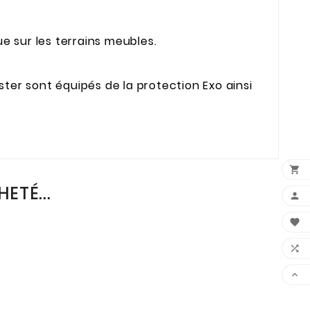
 sur les terrains meubles.
ter sont équipés de la protection Exo ainsi

ETÉ...



