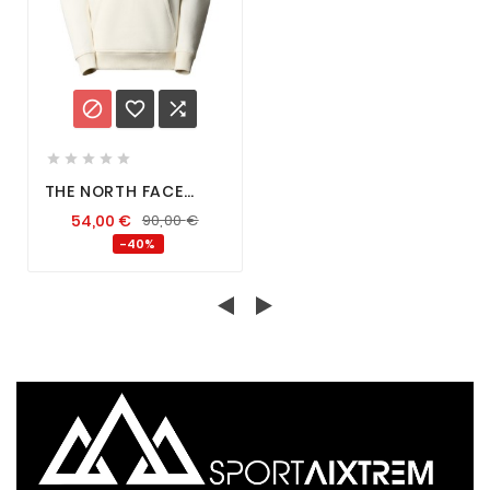








THE NORTH FACE
DREW PEAK PULL
54,00
€
90,00
€
HOOD FEMME WHITE
DUNE
-40%