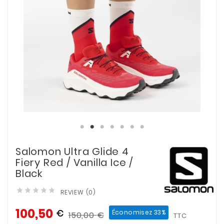
Salomon Ultra Glide 4
Fiery Red / Vanilla Ice /
Black





REVIEW (0)
100,50
€
Économisez 33%
150,00
€
TTC