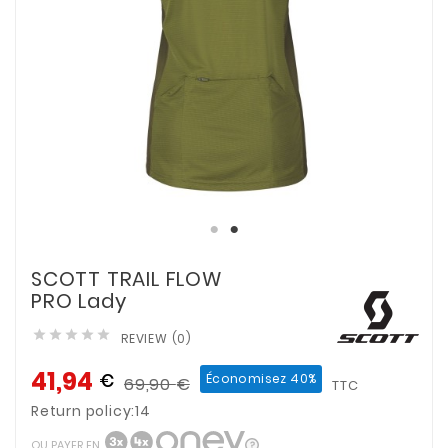
SCOTT TRAIL FLOW
PRO Lady





REVIEW (0)
41,94
€
Économisez 40%
69,90
€
TTC
Return policy:14
OU PAYER EN