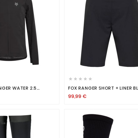












NGER WATER 2.5
FOX RANGER SHORT + LINER B
K
99,99
€