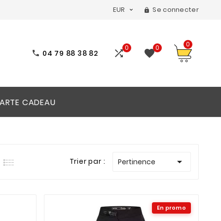
EUR
Se connecter


0
0
0


04 79 88 38 82

ARTE CADEAU

Trier par :
Pertinence
En promo