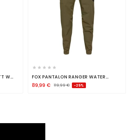









TT W
FOX PANTALON RANGER WATER
GREEN OLIVE
89,99
€
119,99
€
-25%