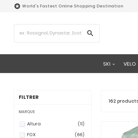

World's Fastest Online Shopping Destination

SKI
VELO
FILTRER
162 product
MARQUE
Altura
(11)
FOX
(66)