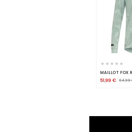






MAILLOT FOX 
FROST
51,99
€
64,99