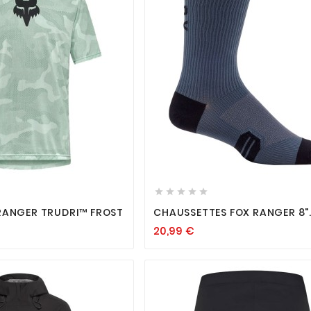












RANGER TRUDRI™ FROST
CHAUSSETTES FOX RANGER 8"
GRAPHITE
20,99
€