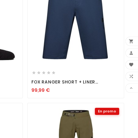













FOX RANGER SHORT + LINER
MIDNIGHT

99,99
€
En promo