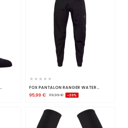









FOX PANTALON RANGER WATER
BLACK
95,99
€
119,99
€
-20%