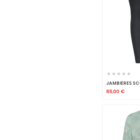






JAMBIÈRES SC
65,00
€