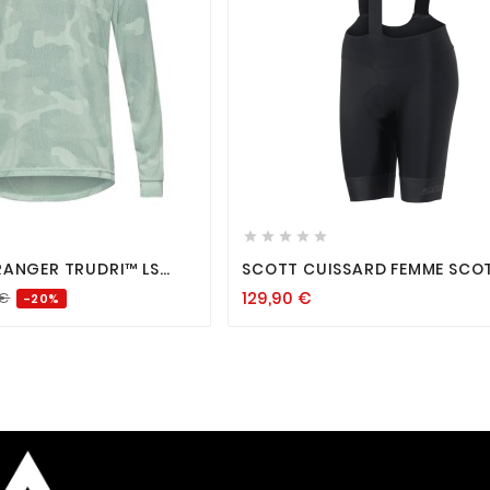












RANGER TRUDRI™ LS
SCOTT CUISSARD FEMME SCO
PRO +++
129,90
€
€
-20%