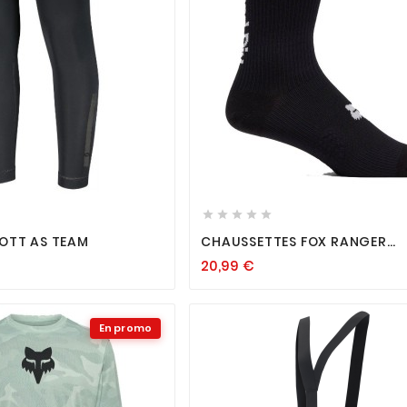












OTT AS TEAM
CHAUSSETTES FOX RANGER
WORLDWIDE 8" BLACK
20,99
€
En promo