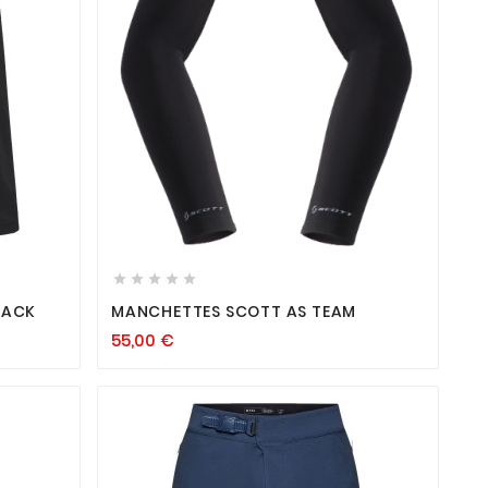









LACK
MANCHETTES SCOTT AS TEAM
55,00
€