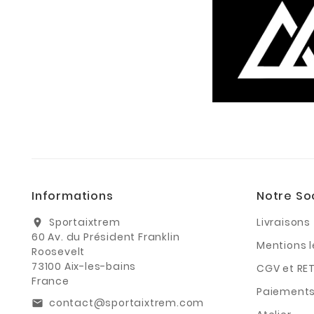
Informations
Notre So
Sportaixtrem
Livraisons
location_on
60 Av. du Président Franklin
Mentions 
Roosevelt
73100 Aix-les-bains
CGV et RE
France
Paiements
contact@sportaixtrem.com
email