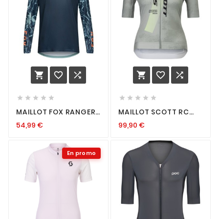
















MAILLOT FOX RANGER
MAILLOT SCOTT RC
LS IMAGE PRINT ARTIC
PRO W
54,99
€
99,90
€
BLUE
En promo