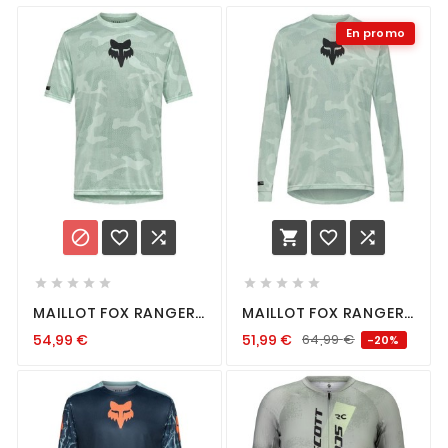
En promo
















MAILLOT FOX RANGER
MAILLOT FOX RANGER
TRUDRI™ FROST
TRUDRI™ LS FROST
54,99
€
51,99
€
64,99
€
-20%