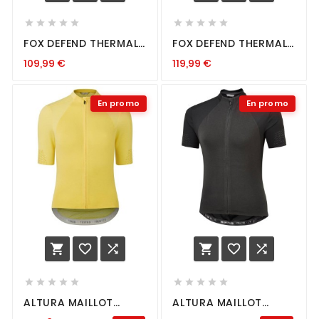










FOX DEFEND THERMAL
FOX DEFEND THERMAL
LS JERSEY ADOBE
JERSEY LUNAR SE
109,99
€
119,99
€
BLACK
En promo
En promo
















ALTURA MAILLOT
ALTURA MAILLOT
MANCHES COURTES
MANCHES COURTES