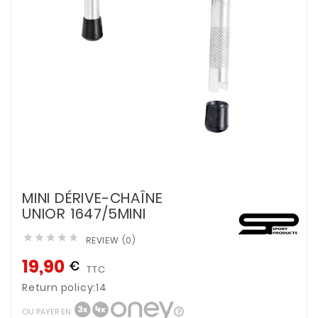
MINI DÉRIVE-CHAÎNE
UNIOR 1647/5MINI





REVIEW (0)
19,90
€
TTC
Return policy:14
OU PAYER EN