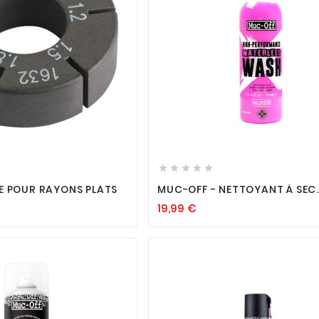












E POUR RAYONS PLATS
MUC-OFF - NETTOYANT À SEC
WATERLESS WASH
19,99
€