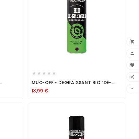













MUC-OFF - DEGRAISSANT BIO "DE-
GREASER" 500ML

13,99
€