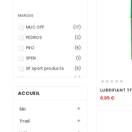
MARQUE
MUC OFF
(17)
PEDROS
(2)
PRO
(5)
SPEN
(1)
SP sport products
(5)

SYNCROS
(9)





UNION
(1)
LUBRIFIANT TF
ACCUEIL
6,95
€
XLC
(4)
Ski

ZEFAL
(2)
Trail
