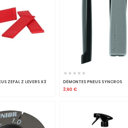












DÉMONTES PNEUS ZEFAL Z LEVERS X3
DÉMONTES PNEUS SYNCROS
3,90
€