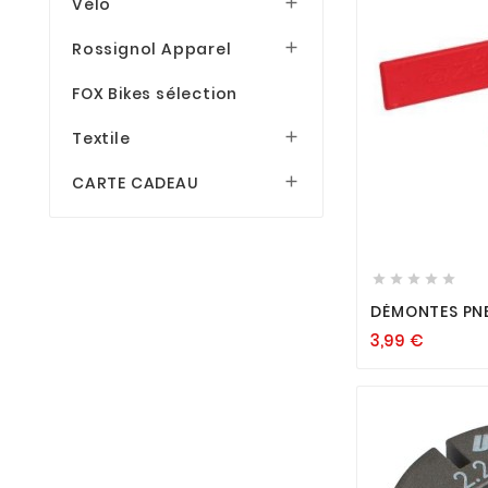
Vélo

Rossignol Apparel

FOX Bikes sélection
Textile

CARTE CADEAU







3,99
€