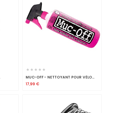









MUC-OFF - NETTOYANT POUR VÉLO
"BIKE CLEANER" 1L
17,99
€