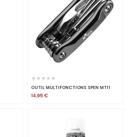









OUTIL MULTIFONCTIONS SPEN MT11
14,95
€