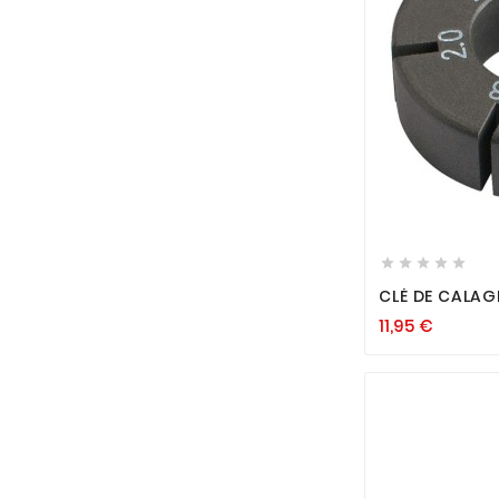






CLÉ DE CALAG
11,95
€