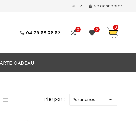
EUR
Se connecter


0
0
0


04 79 88 38 82

ARTE CADEAU

Trier par :
Pertinence