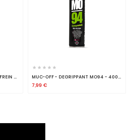









FREIN A
MUC-OFF - DEGRIPPANT MO94 - 400-
" 400ML
ML
7,99
€