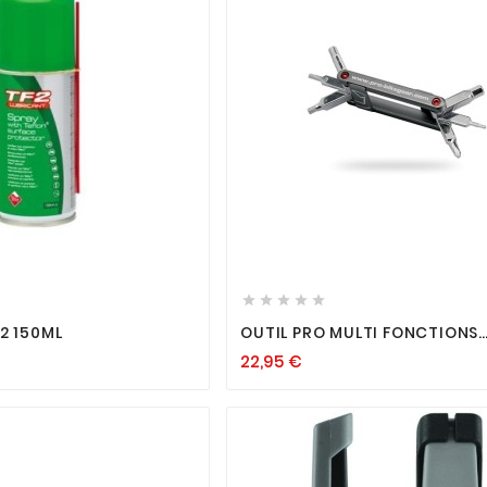












2 150ML
OUTIL PRO MULTI FONCTIONS
PRTL0001
22,95
€