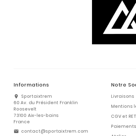
Informations
Notre So
Sportaixtrem
Livraisons
location_on
60 Av. du Président Franklin
Mentions 
Roosevelt
73100 Aix-les-bains
CGV et RE
France
Paiements
contact@sportaixtrem.com
email