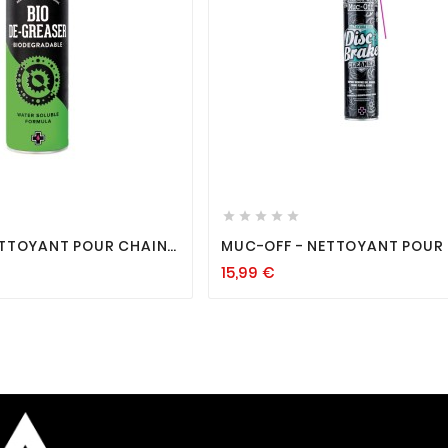












ETTOYANT POUR CHAINE
MUC-OFF - NETTOYANT POUR 
ER"
DISQUE "DISC BRAKE CLEANER
15,99
€