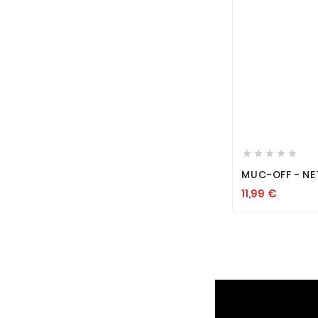






MUC-OFF - N
"CHAIN CLEAN
11,99
€