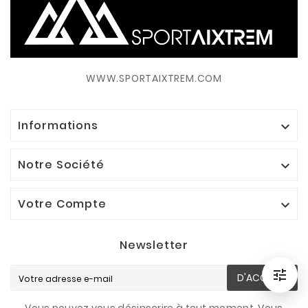
WWW.SPORTAIXTREM.COM
Informations

Notre Société

Votre Compte

Newsletter

D'ACCORD
Filtrer