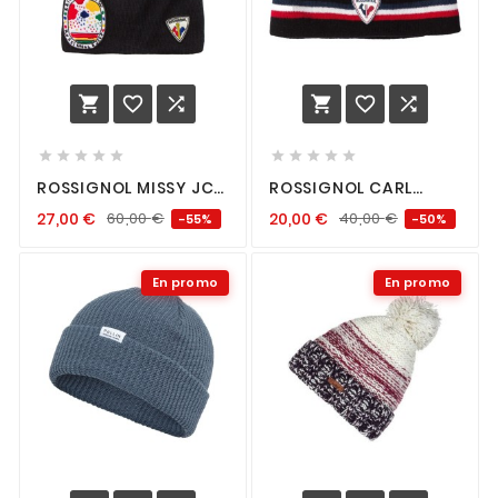
















ROSSIGNOL MISSY JCC
ROSSIGNOL CARL
BONNET FEMME BLACK
BONNET BLACK
27,00
€
60,00
€
20,00
€
40,00
€
-55%
-50%
En promo
En promo