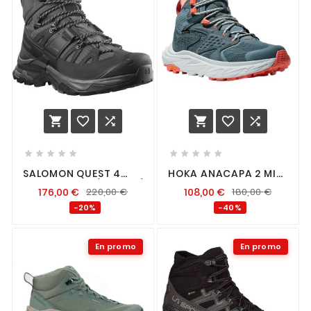
















SALOMON QUEST 4
HOKA ANACAPA 2 MID
GTX MAGNET / BLACK /
GTX FEMME MOUNTAIN
176,00
€
220,00
€
108,00
€
180,00
€
QUARRY
FOG / DROPLET
-20%
-40%
En promo
En promo