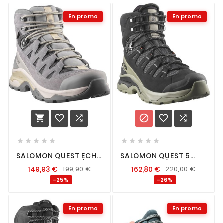
En promo
En promo
















SALOMON QUEST ECHO
SALOMON QUEST 5
GTX FEMME GULL /
GTX BLACK / DEEP
149,93
€
199,90
€
162,80
€
220,00
€
PALOMA
LICHEN GREEN
-25%
-26%
En promo
En promo