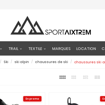
TRAIL
TEXTILE
MARQUES
LOCATION
C
Ski
ski alpin
chaussures de ski
chaussures ski 
En promo
E