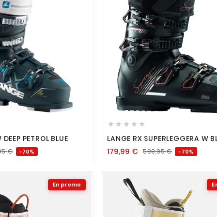












 DEEP PETROL BLUE
LANGE RX SUPERLEGGERA W B
BRONZE
179,99
€
95
€
599,95
€
-70%
-70%
En promo
E