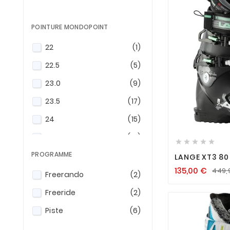
POINTURE MONDOPOINT
22
(1)
22.5
(5)
23.0
(9)
23.5
(17)
24
(15)

24.5
(19)





PROGRAMME
25
(15)
LANGE XT3 80
135,00
€
449,
25.5
(20)
Freerando
(2)
26
(11)
Freeride
(2)
26.5
(14)
Piste
(6)
27.5
(4)