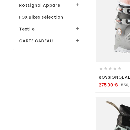
Rossignol Apparel

FOX Bikes sélection
Textile

CARTE CADEAU







ROSSIGNOL AL
GW-DK G/BK
275,00
€
550