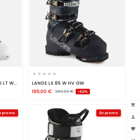









0 LT W
LANGE LX 85 W HV GW
195,00
€
390,00
€
-50%

n promo
En promo

