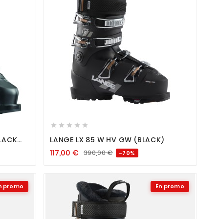









LACK
LANGE LX 85 W HV GW (BLACK)
117,00
€
390,00
€
-70%
n promo
En promo