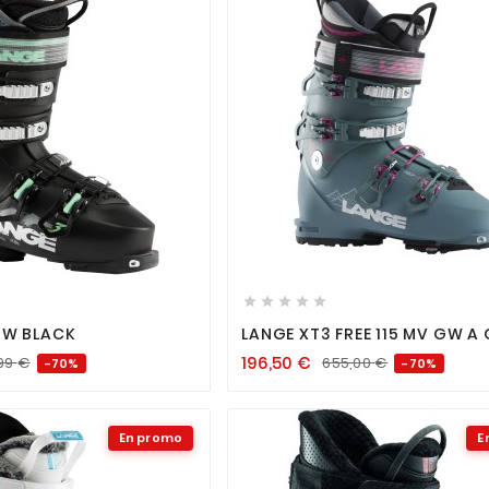












 W BLACK
LANGE XT3 FREE 115 MV GW A
196,50
€
99
€
655,00
€
-70%
-70%
En promo
E