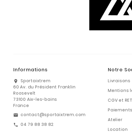
Informations
Notre So
Sportaixtrem
Livraisons
location_on
60 Av. du Président Franklin
Mentions 
Roosevelt
73100 Aix-les-bains
CGV et RE
France
Paiements
contact@sportaixtrem.com
email
Atelier
04 79 88 38 82
call
Location