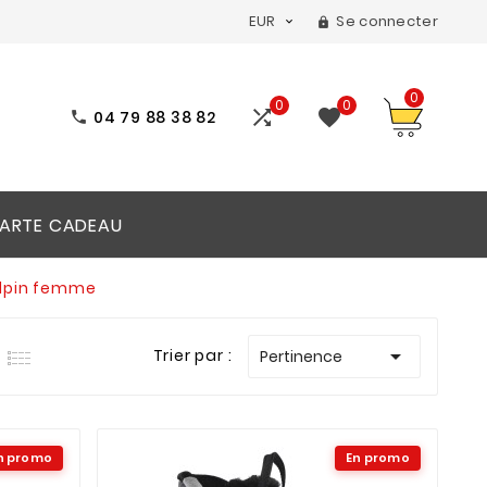
EUR
Se connecter


0
0
0


04 79 88 38 82

ARTE CADEAU
alpin femme

Trier par :
Pertinence
n promo
En promo