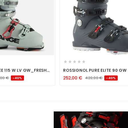












EE 115 W LV GW_FRESH
ROSSIGNOL PURE ELITE 90 GW 
STORM GREY
252,00
€
,00
€
420,00
€
-40%
-40%