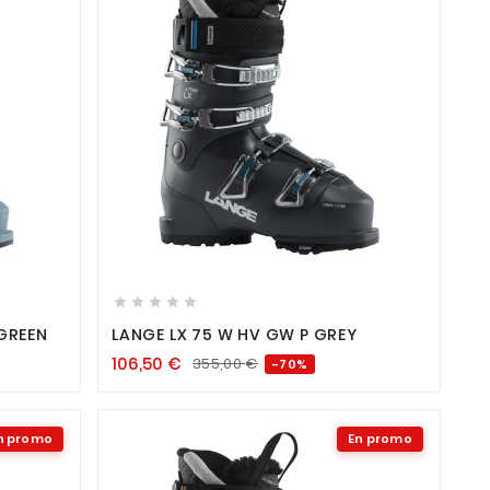









 GREEN
LANGE LX 75 W HV GW P GREY
106,50
€
355,00
€
-70%
n promo
En promo