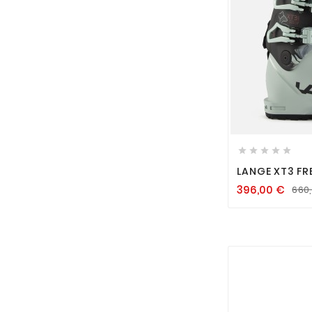






LANGE XT3 FR
MIN
396,00
€
660