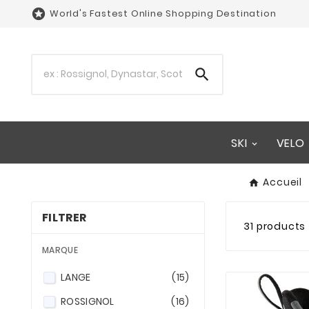

World's Fastest Online Shopping Destination

SKI
VELO
Accueil
FILTRER
31 products
MARQUE
LANGE
(15)
ROSSIGNOL
(16)