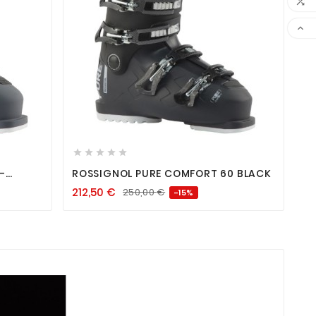











-
ROSSIGNOL PURE COMFORT 60 BLACK
212,50
€
250,00
€
-15%