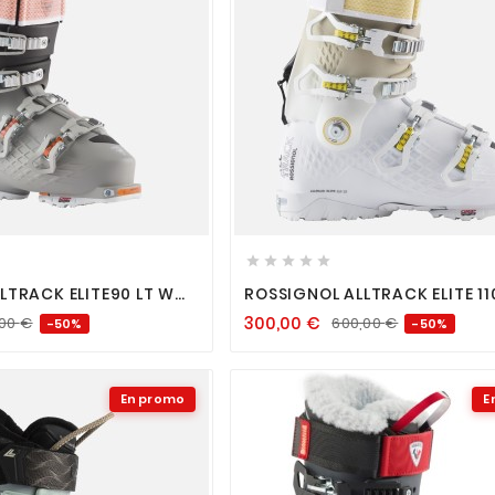












LTRACK ELITE90 LT W
ROSSIGNOL ALLTRACK ELITE 11
GW-WH-BE
300,00
€
,00
€
600,00
€
-50%
-50%
En promo
E