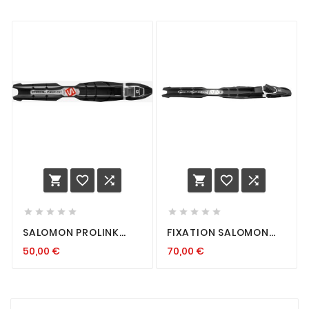
















SALOMON PROLINK
FIXATION SALOMON
ACCESS CL
PROLINK PRO CLASSIC
50,00
€
70,00
€