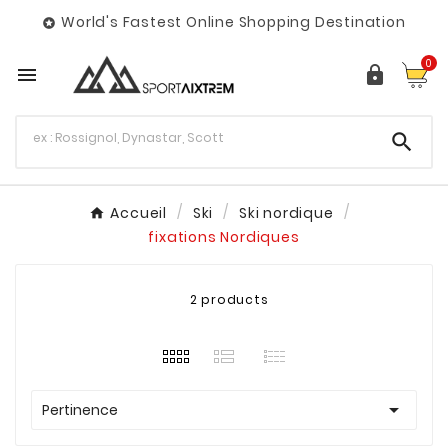
World's Fastest Online Shopping Destination

0



Accueil
Ski
Ski nordique
fixations Nordiques
2 products

Pertinence