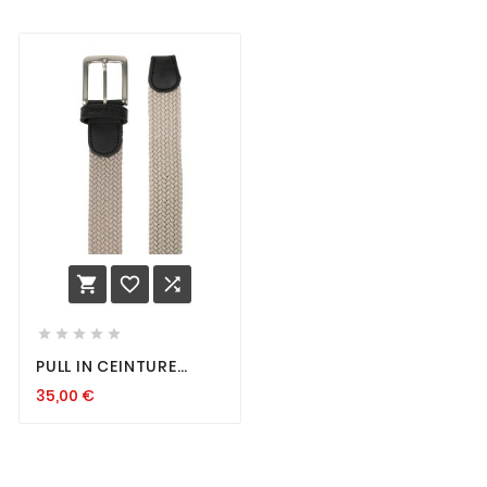








PULL IN CEINTURE
STRETCH ALLSCAPE
35,00
€