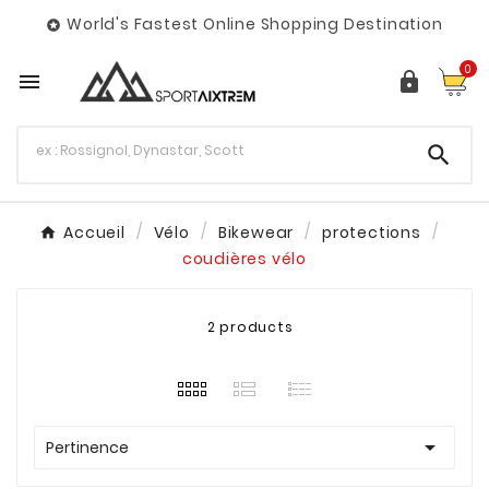
World's Fastest Online Shopping Destination

0



Accueil
Vélo
Bikewear
protections
coudières vélo
2 products

Pertinence