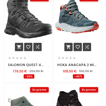
















SALOMON QUEST 4
HOKA ANACAPA 2 MID
GTX MAGNET / BLACK /
GTX FEMME MOUNTAIN
176,00
€
220,00
€
108,00
€
180,00
€
QUARRY
FOG / DROPLET
-20%
-40%
En promo
En promo