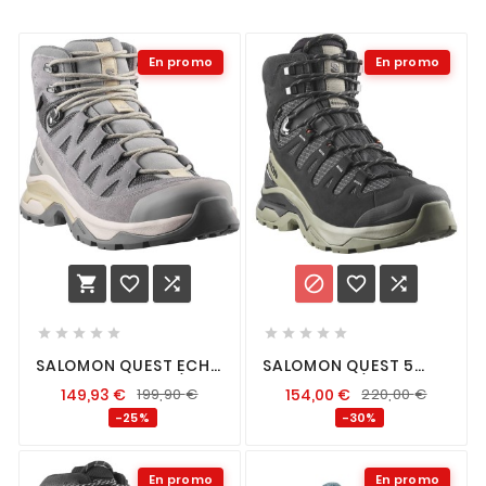
En promo
En promo
















SALOMON QUEST ECHO
SALOMON QUEST 5
GTX FEMME GULL /
GTX BLACK / DEEP
149,93
€
199,90
€
154,00
€
220,00
€
PALOMA
LICHEN GREEN
-25%
-30%
En promo
En promo